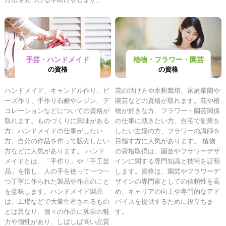
手芸・ハンドメイド
植物・フラワー・園芸
の資格
の資格
ハンドメイド、キャンドル作り、ビ
花の活け方や水耕栽培、家庭菜園や
ーズ作り、手作り石鹸やレジン、デ
園芸などの資格が取れます。花や植
コレーションなどについての資格が
物が好きな方、フラワー・園芸関係
取れます。ものづくりに興味がある
の仕事に就きたい方、自宅で副業を
方、ハンドメイドの仕事がしたい
したい主婦の方、フラワーの講師を
方、自分の作品を作って販売したい
目指す方に人気があります。 植物
方などに人気があります。 ハンド
の資格取得は、園芸やフラワーデザ
メイドとは、「手作り」や「手工芸
インに関する専門知識と技術を証明
品」を指し、人の手を使って一つ一
します。資格は、園芸やフラワーデ
つ丁寧に作られた製品や作品のこと
ザインの専門家としての信頼性を高
を意味します。ハンドメイド製品
め、キャリアの向上や専門的なアド
は、工場などで大量生産されるもの
バイスを提供するために役立ちま
とは異なり、個々の作品に独自の魅
す。
力や個性があり、しばしば高い品質