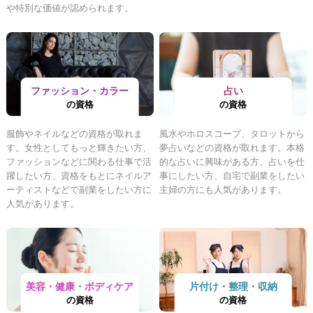
や特別な価値が認められます。
ファッション・カラー
占い
の資格
の資格
服飾やネイルなどの資格が取れま
風水やホロスコープ、タロットから
す。女性としてもっと輝きたい方、
夢占いなどの資格が取れます。本格
ファッションなどに関わる仕事で活
的な占いに興味がある方、占いを仕
躍したい方、資格をもとにネイルア
事にしたい方、自宅で副業をしたい
ーティストなどで副業をしたい方に
主婦の方にも人気があります。
人気があります。
美容・健康・ボディケア
片付け・整理・収納
の資格
の資格