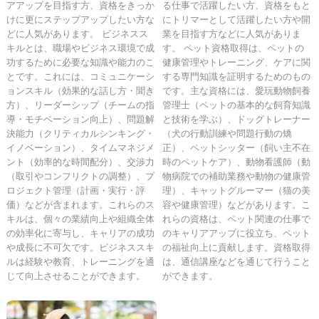
アアップを目指す方、資格をきっか
る仕事で活躍したい方、資格をもと
けに更にステップアップしたい方な
にトリマーとして活躍したい方や開
どに人気があります。 ビジネスス
業を目指す方などに人気がありま
キルとは、職場やビジネス環境で成
す。 ペット資格取得は、ペットの
功するために必要な知識や能力のこ
健康管理やトレーニング、ケアに関
とです。これには、コミュニケーシ
する専門知識を証明するためのもの
ョンスキル（効果的な話し方・聞き
です。主な資格には、愛玩動物飼養
方）、リーダーシップ（チームの指
管理士（ペットの基本的な飼育知識
導・モチベーション向上）、問題解
と技術を学ぶ）、ドッグトレーナー
決能力（クリティカルシンキング・
（犬の行動訓練や問題行動の矯
イノベーション）、タイムマネジメ
正）、ペットシッター（飼い主不在
ント（効率的な時間配分）、交渉力
時のペットケア）、動物看護師（動
（取引やコンフリクトの調整）、プ
物病院での補助業務や動物の健康管
ロジェクト管理（計画・実行・評
理）、キャットグルーマー（猫の美
価）などが含まれます。これらのス
容や健康管理）などがあります。こ
キルは、個々の業績向上や組織全体
れらの資格は、ペット関連の仕事で
の効率化に寄与し、キャリアの成功
のキャリアアップに役立ち、ペット
や成長に不可欠です。ビジネススキ
の福祉向上に貢献します。資格取得
ルは経験や教育、トレーニングを通
は、通信講座などを通じて行うこと
じて向上させることができます。
ができます。