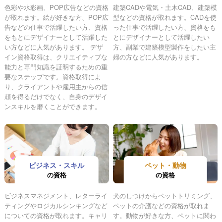
色彩や水彩画、POP広告などの資格
建築CADや電気・土木CAD、建築模
が取れます。絵が好きな方、POP広
型などの資格が取れます。CADを使
告などの仕事で活躍したい方、資格
った仕事で活躍したい方、資格をも
をもとにデザイナーとして活躍した
とにデザイナーとして活躍したい
い方などに人気があります。 デザ
方、副業で建築模型製作をしたい主
イン資格取得は、クリエイティブな
婦の方などに人気があります。
能力と専門知識を証明するための重
要なステップです。資格取得によ
り、クライアントや雇用主からの信
頼を得るだけでなく、自身のデザイ
ンスキルを磨くことができます。
ビジネス・スキル
ペット・動物
の資格
の資格
ビジネスマネジメント、レターライ
犬のしつけからペットトリミング、
ティングやロジカルシンキングなど
ペットの介護などの資格が取れま
についての資格が取れます。キャリ
す。動物が好きな方、ペットに関わ