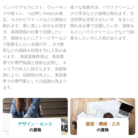
リンパケアセラピスト、ウォーキン
様々な収納方法、ハウスクリーニン
グや筋トレ、つぼ押しやゆがみ矯
グの手法などの資格が取れます。生
正、ヨガやピラティスなどの資格が
活空間を充実させたい方、住まいに
取れます。更に美しい自分を目指す
関わる仕事で活躍したい方、資格を
方、美容関係の仕事で活躍したい
もとにハウスクリーニングなどで副
方、資格をもとにアドバイザーなど
業をしたい方に人気があります。
で副業をしたい主婦の方 、ヨガ教
室などの講師を目指す方に人気があ
ります。 美容資格取得は、美容業
界での専門知識と技術を証明し、キ
ャリアの向上に役立ちます。資格取
得により、信頼性が向上し、美容業
界での専門家としての認識が高まり
ます。
デザイン・センス
建築・機械・土木
の資格
の資格