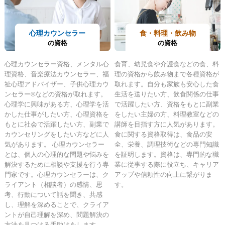
心理カウンセラー
食・料理・飲み物
の資格
の資格
心理カウンセラー資格、メンタル心
食育、幼児食や介護食などの食、料
理資格、音楽療法カウンセラー、福
理の資格から飲み物まで各種資格が
祉心理アドバイザー、子供心理カウ
取れます。自分も家族も安心した食
ンセラー®などの資格が取れます。
生活を送りたい方、飲食関係の仕事
心理学に興味がある方、心理学を活
で活躍したい方、資格をもとに副業
かした仕事がしたい方、心理資格を
をしたい主婦の方、料理教室などの
もとに社会で活躍したい方、副業で
講師を目指す方に人気があります。
カウンセリングをしたい方などに人
食に関する資格取得は、食品の安
気があります。 心理カウンセラー
全、栄養、調理技術などの専門知識
とは、個人の心理的な問題や悩みを
を証明します。資格は、専門的な職
解決するために相談や支援を行う専
業に従事する際に役立ち、キャリア
門家です。心理カウンセラーは、ク
アップや信頼性の向上に繋がりま
ライアント（相談者）の感情、思
す。
考、行動について話を聞き、共感
し、理解を深めることで、クライア
ントが自己理解を深め、問題解決の
方法を見つける手助けをします。