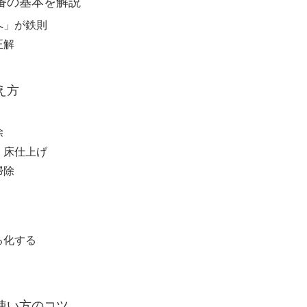
順番の基本を解説
へ」が鉄則
正解
え方
除
・床仕上げ
掃除
る化する
使い方のコツ