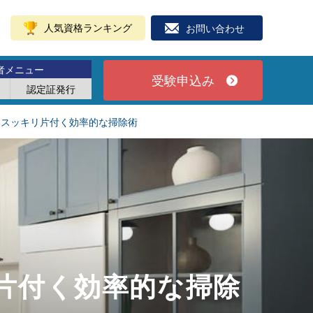
人気資格ランキング
お問い合わせ
者メニュー
受験申込み
認定証発行
！スッキリ片付く効率的な掃除術
片付く効率的な掃除