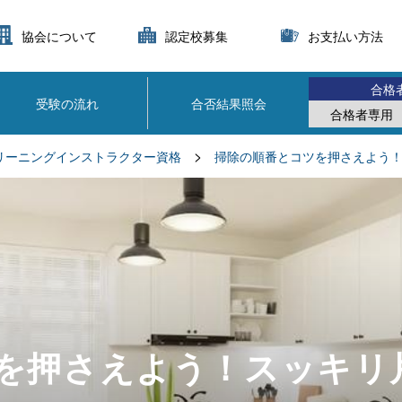
協会について
認定校募集
お支払い方法
合格
受験の流れ
合否結果照会
合格者専用
>
リーニングインストラクター資格
掃除の順番とコツを押さえよう
を押さえよう！スッキリ