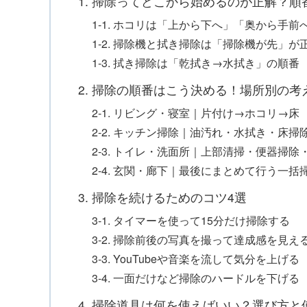
1. 掃除ってどこから始めるのが正解？
1-1. ホコリは「上から下へ」「奥から手前
1-2. 掃除機と拭き掃除は「掃除機が先」が
1-3. 拭き掃除は「乾拭き→水拭き」の順番
2. 掃除の順番はこう決める！場所別の考
2-1. リビング・寝室｜片付け→ホコリ→床
2-2. キッチン掃除｜油汚れ・水拭き・床掃
2-3. トイレ・洗面所｜上部清掃・便器掃除
2-4. 玄関・廊下｜最後にまとめて行う一括
3. 掃除を続けるためのコツ4選
3-1. タイマーを使って15分だけ掃除する
3-2. 掃除前後の写真を撮って達成感を見え
3-3. YouTubeや音楽を流して気分を上げる
3-4. 一面だけなど掃除のハードルを下げる
4. 掃除道具は何を使えばいい？選び方と