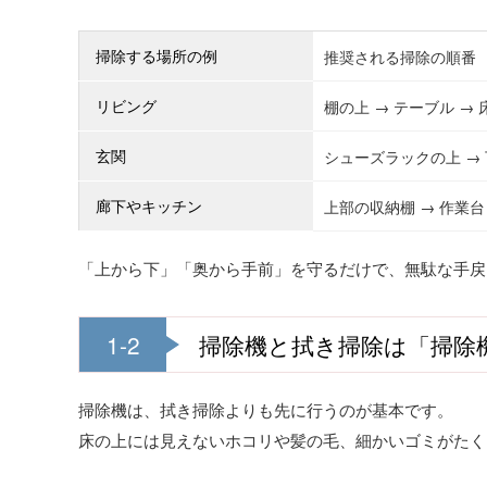
掃除する場所の例
推奨される掃除の順番
リビング
棚の上 → テーブル →
玄関
シューズラックの上 → 
廊下やキッチン
上部の収納棚 → 作業台
「上から下」「奥から手前」を守るだけで、無駄な手戻
1-2
掃除機と拭き掃除は「掃除
掃除機は、拭き掃除よりも先に行うのが基本です。
床の上には見えないホコリや髪の毛、細かいゴミがたく