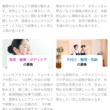
服飾やネイルなどの資格が取れま
風水やホロスコープ、タロットから
す。女性としてもっと輝きたい方、
夢占いなどの資格が取れます。本格
ファッションなどに関わる仕事で活
的な占いに興味がある方、占いを仕
躍したい方、資格をもとにネイルア
事にしたい方、自宅で副業をしたい
ーティストなどで副業をしたい方に
主婦の方にも人気があります。
人気があります。
美容・健康・ボディケア
片付け・整理・収納
の資格
の資格
リンパケアセラピスト、ウォーキン
様々な収納方法、ハウスクリーニン
グや筋トレ、つぼ押しやゆがみ矯
グの手法などの資格が取れます。生
正、ヨガやピラティスなどの資格が
活空間を充実させたい方、住まいに
取れます。更に美しい自分を目指す
関わる仕事で活躍したい方、資格を
方、美容関係の仕事で活躍したい
もとにハウスクリーニングなどで副
方、資格をもとにアドバイザーなど
業をしたい方に人気があります。
で副業をしたい主婦の方 、ヨガ教
室などの講師を目指す方に人気があ