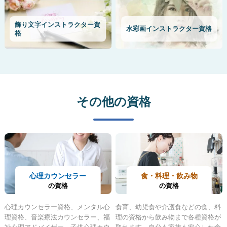
飾り文字インストラクター資
水彩画インストラクター資格
格
その他の資格
心理カウンセラー
食・料理・飲み物
の資格
の資格
心理カウンセラー資格、メンタル心
食育、幼児食や介護食などの食、料
理資格、音楽療法カウンセラー、福
理の資格から飲み物まで各種資格が
祉心理アドバイザー、子供心理カウ
取れます。自分も家族も安心した食