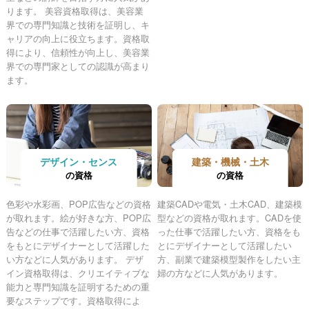
ります。 美容資格取得は、美容業
界での専門知識と技術を証明し、キ
ャリアの向上に役立ちます。資格取
得により、信頼性が向上し、美容業
界での専門家としての認識が高まり
ます。
デザイン・センス
建築・機械・土木
の資格
の資格
色彩や水彩画、POP広告などの資格
建築CADや電気・土木CAD、建築模
が取れます。絵が好きな方、POP広
型などの資格が取れます。CADを使
告などの仕事で活躍したい方、資格
った仕事で活躍したい方、資格をも
をもとにデザイナーとして活躍した
とにデザイナーとして活躍したい
い方などに人気があります。 デザ
方、副業で建築模型製作をしたい主
イン資格取得は、クリエイティブな
婦の方などに人気があります。
能力と専門知識を証明するための重
要なステップです。資格取得によ