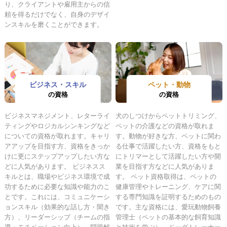
り、クライアントや雇用主からの信
頼を得るだけでなく、自身のデザイ
ンスキルを磨くことができます。
ビジネス・スキル
ペット・動物
の資格
の資格
ビジネスマネジメント、レターライ
犬のしつけからペットトリミング、
ティングやロジカルシンキングなど
ペットの介護などの資格が取れま
についての資格が取れます。キャリ
す。動物が好きな方、ペットに関わ
アアップを目指す方、資格をきっか
る仕事で活躍したい方、資格をもと
けに更にステップアップしたい方な
にトリマーとして活躍したい方や開
どに人気があります。 ビジネスス
業を目指す方などに人気がありま
キルとは、職場やビジネス環境で成
す。 ペット資格取得は、ペットの
功するために必要な知識や能力のこ
健康管理やトレーニング、ケアに関
とです。これには、コミュニケーシ
する専門知識を証明するためのもの
ョンスキル（効果的な話し方・聞き
です。主な資格には、愛玩動物飼養
方）、リーダーシップ（チームの指
管理士（ペットの基本的な飼育知識
導・モチベーション向上）、問題解
と技術を学ぶ）、ドッグトレーナー