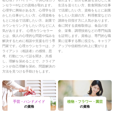
ンセラー®などの資格が取れます。
生活を送りたい方、飲食関係の仕事
心理学に興味がある方、心理学を活
で活躍したい方、資格をもとに副業
かした仕事がしたい方、心理資格を
をしたい主婦の方、料理教室などの
もとに社会で活躍したい方、副業で
講師を目指す方に人気があります。
カウンセリングをしたい方などに人
食に関する資格取得は、食品の安
気があります。 心理カウンセラー
全、栄養、調理技術などの専門知識
とは、個人の心理的な問題や悩みを
を証明します。資格は、専門的な職
解決するために相談や支援を行う専
業に従事する際に役立ち、キャリア
門家です。心理カウンセラーは、ク
アップや信頼性の向上に繋がりま
ライアント（相談者）の感情、思
す。
考、行動について話を聞き、共感
し、理解を深めることで、クライア
ントが自己理解を深め、問題解決の
方法を見つける手助けをします。
手芸・ハンドメイド
植物・フラワー・園芸
の資格
の資格