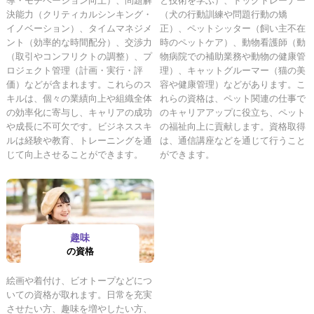
決能力（クリティカルシンキング・
（犬の行動訓練や問題行動の矯
イノベーション）、タイムマネジメ
正）、ペットシッター（飼い主不在
ント（効率的な時間配分）、交渉力
時のペットケア）、動物看護師（動
（取引やコンフリクトの調整）、プ
物病院での補助業務や動物の健康管
ロジェクト管理（計画・実行・評
理）、キャットグルーマー（猫の美
価）などが含まれます。これらのス
容や健康管理）などがあります。こ
キルは、個々の業績向上や組織全体
れらの資格は、ペット関連の仕事で
の効率化に寄与し、キャリアの成功
のキャリアアップに役立ち、ペット
や成長に不可欠です。ビジネススキ
の福祉向上に貢献します。資格取得
ルは経験や教育、トレーニングを通
は、通信講座などを通じて行うこと
じて向上させることができます。
ができます。
趣味
の資格
絵画や着付け、ビオトープなどにつ
いての資格が取れます。日常を充実
させたい方、趣味を増やしたい方、