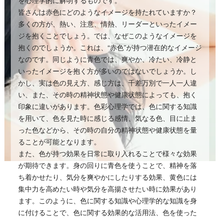
皆さんは赤色にどのようなイメージを持たれていますか？
多くの方が、熱い、注意、情熱、リーダーといったイメー
ジを抱くことでしょう。では、なぜこのようなイメージを
抱くのでしょうか。これは、“赤色”が持つ潜在的なイメージ
なのです。同じように青色では、爽やか、冷たい、冷静と
いったイメージを抱く方が多いのではないでしょうか。し
かし、実は色の見え方、感じ方は、千差万別で一人一人違
い、また、その時の精神状態や健康状態によっても、抱く
印象に違いがあります。色彩心理学では、色に関する知識
を用いて、色を見た時に感じる感情、気なる色、目に止ま
った色などから、その時の自分の精神状態や健康状態を量
ることが可能となります。
また、色が持つ効果を日常に取り入れることで様々な効果
が期待できます。身の回りに青色を使うことで、精神を落
ち着かせたり、気分を爽やかにしたりする効果、黄色には
集中力を高めたい時や気分を高揚させたい時に効果があり
ます。このように、色に関する知識や心理学的な知識を身
に付けることで、色に関する効果的な活用法、色を使った