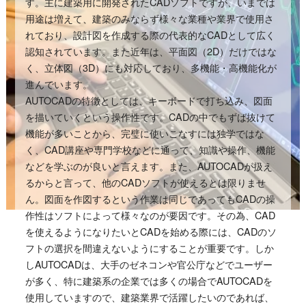
す。主に建築用に開発されたCADソフトですが、いまでは
用途は増えて、建築のみならず様々な業種や業界で使用さ
れており、設計図を作成する際の代表的なCADとして広く
認知されています。また近年は、平面図（2D）だけではな
く、立体図（3D）にも対応しており、多機能・高機能化が
進んでいます。
AUTOCADの特徴としては、キーボードで打ち込み、図面
を描いていくという操作性です。CADの中でもずば抜けて
機能が多いことから、完璧に使いこなすには独学ではな
く、CAD講座や専門学校などに通って、知識や操作、機能
などを学ぶのが良いと言えます。また、AUTOCADが扱え
るからと言って、他のCADソフトが使えるとは限りませ
ん。図面を作図するという作業は同じであってもCADの操
作性はソフトによって様々なのが要因です。その為、CAD
を使えるようになりたいとCADを始める際には、CADのソ
フトの選択を間違えないようにすることが重要です。しか
しAUTOCADは、大手のゼネコンや官公庁などでユーザー
が多く、特に建築系の企業では多くの場合でAUTOCADを
使用していますので、建築業界で活躍したいのであれば、