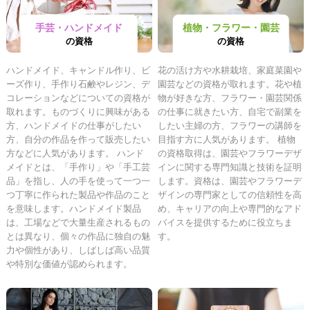
手芸・ハンドメイド
植物・フラワー・園芸
の資格
の資格
ハンドメイド、キャンドル作り、ビ
花の活け方や水耕栽培、家庭菜園や
ーズ作り、手作り石鹸やレジン、デ
園芸などの資格が取れます。花や植
コレーションなどについての資格が
物が好きな方、フラワー・園芸関係
取れます。ものづくりに興味がある
の仕事に就きたい方、自宅で副業を
方、ハンドメイドの仕事がしたい
したい主婦の方、フラワーの講師を
方、自分の作品を作って販売したい
目指す方に人気があります。 植物
方などに人気があります。 ハンド
の資格取得は、園芸やフラワーデザ
メイドとは、「手作り」や「手工芸
インに関する専門知識と技術を証明
品」を指し、人の手を使って一つ一
します。資格は、園芸やフラワーデ
つ丁寧に作られた製品や作品のこと
ザインの専門家としての信頼性を高
を意味します。ハンドメイド製品
め、キャリアの向上や専門的なアド
は、工場などで大量生産されるもの
バイスを提供するために役立ちま
とは異なり、個々の作品に独自の魅
す。
力や個性があり、しばしば高い品質
や特別な価値が認められます。