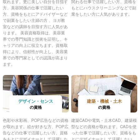
取れます。更に美しい自分を目指す
関わる仕事で活躍したい方、資格を
方、美容関係の仕事で活躍したい
もとにハウスクリーニングなどで副
方、資格をもとにアドバイザーなど
業をしたい方に人気があります。
で副業をしたい主婦の方 、ヨガ教
室などの講師を目指す方に人気があ
ります。 美容資格取得は、美容業
界での専門知識と技術を証明し、キ
ャリアの向上に役立ちます。資格取
得により、信頼性が向上し、美容業
界での専門家としての認識が高まり
ます。
デザイン・センス
建築・機械・土木
の資格
の資格
色彩や水彩画、POP広告などの資格
建築CADや電気・土木CAD、建築模
が取れます。絵が好きな方、POP広
型などの資格が取れます。CADを使
告などの仕事で活躍したい方、資格
った仕事で活躍したい方、資格をも
をもとにデザイナーとして活躍した
とにデザイナーとして活躍したい