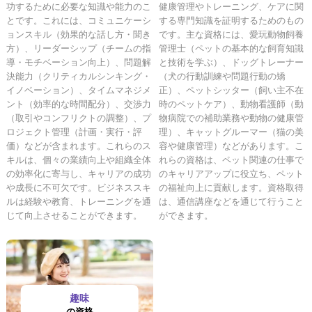
功するために必要な知識や能力のこ
健康管理やトレーニング、ケアに関
とです。これには、コミュニケーシ
する専門知識を証明するためのもの
ョンスキル（効果的な話し方・聞き
です。主な資格には、愛玩動物飼養
方）、リーダーシップ（チームの指
管理士（ペットの基本的な飼育知識
導・モチベーション向上）、問題解
と技術を学ぶ）、ドッグトレーナー
決能力（クリティカルシンキング・
（犬の行動訓練や問題行動の矯
イノベーション）、タイムマネジメ
正）、ペットシッター（飼い主不在
ント（効率的な時間配分）、交渉力
時のペットケア）、動物看護師（動
（取引やコンフリクトの調整）、プ
物病院での補助業務や動物の健康管
ロジェクト管理（計画・実行・評
理）、キャットグルーマー（猫の美
価）などが含まれます。これらのス
容や健康管理）などがあります。こ
キルは、個々の業績向上や組織全体
れらの資格は、ペット関連の仕事で
の効率化に寄与し、キャリアの成功
のキャリアアップに役立ち、ペット
や成長に不可欠です。ビジネススキ
の福祉向上に貢献します。資格取得
ルは経験や教育、トレーニングを通
は、通信講座などを通じて行うこと
じて向上させることができます。
ができます。
趣味
の資格