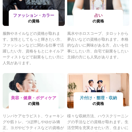
ファッション・カラー
占い
の資格
の資格
服飾やネイルなどの資格が取れま
風水やホロスコープ、タロットから
す。女性としてもっと輝きたい方、
夢占いなどの資格が取れます。本格
ファッションなどに関わる仕事で活
的な占いに興味がある方、占いを仕
躍したい方、資格をもとにネイルア
事にしたい方、自宅で副業をしたい
ーティストなどで副業をしたい方に
主婦の方にも人気があります。
人気があります。
美容・健康・ボディケア
片付け・整理・収納
の資格
の資格
リンパケアセラピスト、ウォーキン
様々な収納方法、ハウスクリーニン
グや筋トレ、つぼ押しやゆがみ矯
グの手法などの資格が取れます。生
正、ヨガやピラティスなどの資格が
活空間を充実させたい方、住まいに