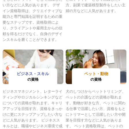
い方などに人気があります。 デザ
方、副業で建築模型製作をしたい主
イン資格取得は、クリエイティブな
婦の方などに人気があります。
能力と専門知識を証明するための重
要なステップです。資格取得によ
り、クライアントや雇用主からの信
頼を得るだけでなく、自身のデザイ
ンスキルを磨くことができます。
ビジネス・スキル
ペット・動物
の資格
の資格
ビジネスマネジメント、レターライ
犬のしつけからペットトリミング、
ティングやロジカルシンキングなど
ペットの介護などの資格が取れま
についての資格が取れます。キャリ
す。動物が好きな方、ペットに関わ
アアップを目指す方、資格をきっか
る仕事で活躍したい方、資格をもと
けに更にステップアップしたい方な
にトリマーとして活躍したい方や開
どに人気があります。 ビジネスス
業を目指す方などに人気がありま
キルとは、職場やビジネス環境で成
す。 ペット資格取得は、ペットの