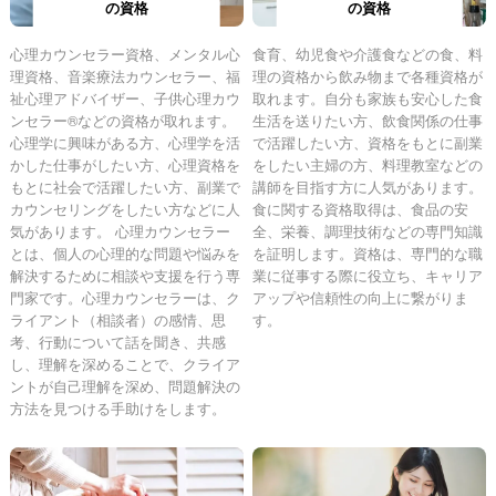
の資格
の資格
心理カウンセラー資格、メンタル心
食育、幼児食や介護食などの食、料
理資格、音楽療法カウンセラー、福
理の資格から飲み物まで各種資格が
祉心理アドバイザー、子供心理カウ
取れます。自分も家族も安心した食
ンセラー®などの資格が取れます。
生活を送りたい方、飲食関係の仕事
心理学に興味がある方、心理学を活
で活躍したい方、資格をもとに副業
かした仕事がしたい方、心理資格を
をしたい主婦の方、料理教室などの
もとに社会で活躍したい方、副業で
講師を目指す方に人気があります。
カウンセリングをしたい方などに人
食に関する資格取得は、食品の安
気があります。 心理カウンセラー
全、栄養、調理技術などの専門知識
とは、個人の心理的な問題や悩みを
を証明します。資格は、専門的な職
解決するために相談や支援を行う専
業に従事する際に役立ち、キャリア
門家です。心理カウンセラーは、ク
アップや信頼性の向上に繋がりま
ライアント（相談者）の感情、思
す。
考、行動について話を聞き、共感
し、理解を深めることで、クライア
ントが自己理解を深め、問題解決の
方法を見つける手助けをします。