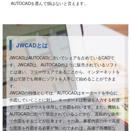
AUTOCADを選んで損はないと言えます。
JWCADとは
JWCADはAUTOCADに次いでシェアを占めているCADで
す。JWCADは、AUTOCADのように販売されているソフト
とは違い、フリーウェアであることから、インターネットを
通じて誰でも簡単にソフトを入手して始めることができま
す。
JWCADの特徴としては、AUTOCADはキーボードを中心に
作図していくことに対し、キーボードは数値を入力する程度
で、多くはマウスを使用して作図を行います。また、機能も
AUTOCADに比べて限定されていることから、直観的な操作
で作図をすることが出来ます。その為、事業内容の中で高度
な図面を作図する必要が無いのであれば、高価で高機能な