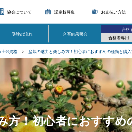
協会について
認定校募集
お支払い方法
合格
受験の流れ
合否結果照会
合格者専用
>
玉士®資格
盆栽の魅力と楽しみ方！初心者におすすめの種類と購入
み方！初心者におすすめ