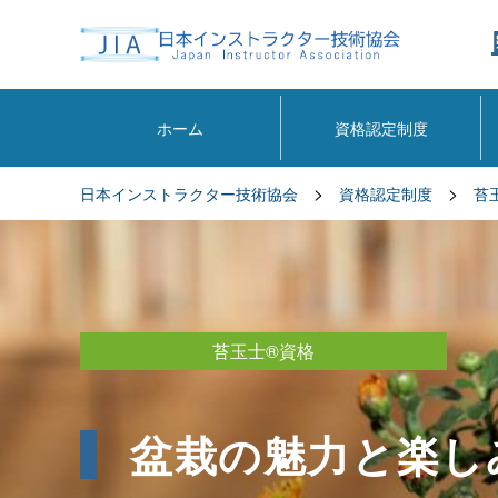
ホーム
資格認定制度
>
>
日本インストラクター技術協会
資格認定制度
苔
苔玉士®資格
盆栽の魅力と楽し