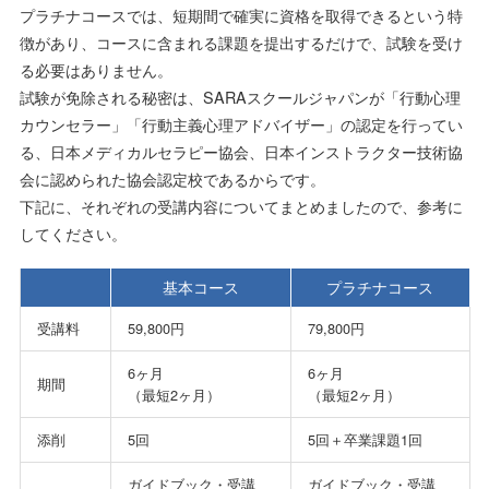
プラチナコースでは、短期間で確実に資格を取得できるという特
徴があり、コースに含まれる課題を提出するだけで、試験を受け
る必要はありません。
試験が免除される秘密は、SARAスクールジャパンが「行動心理
カウンセラー」「行動主義心理アドバイザー」の認定を行ってい
る、日本メディカルセラピー協会、日本インストラクター技術協
会に認められた協会認定校であるからです。
下記に、それぞれの受講内容についてまとめましたので、参考に
してください。
基本コース
プラチナコース
受講料
59,800円
79,800円
6ヶ月
6ヶ月
期間
（最短2ヶ月）
（最短2ヶ月）
添削
5回
5回＋卒業課題1回
ガイドブック・受講
ガイドブック・受講