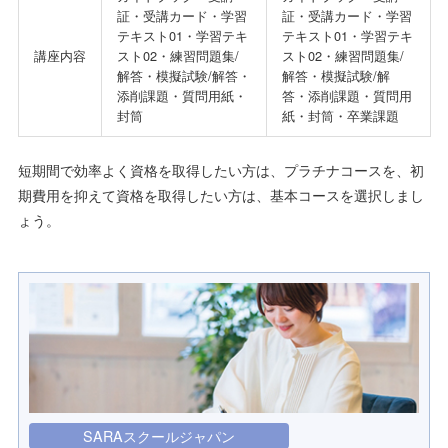
証・受講カード・学習
証・受講カード・学習
テキスト01・学習テキ
テキスト01・学習テキ
講座内容
スト02・練習問題集/
スト02・練習問題集/
解答・模擬試験/解答・
解答・模擬試験/解
添削課題・質問用紙・
答・添削課題・質問用
封筒
紙・封筒・卒業課題
短期間で効率よく資格を取得したい方は、プラチナコースを、初
期費用を抑えて資格を取得したい方は、基本コースを選択しまし
ょう。
SARAスクールジャパン