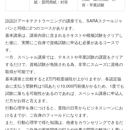
紙・質問用紙・封筒
筒・卒業試験
諒設計アーキテクトラーニングの講座でも、SARAスクールジャ
パンと同様に2つのコースがあります。
基本講座は、講座内容に含まれるテキストや模擬試験をクリアし
た後に、実際にご自身で資格試験に申込む必要があるコースで
す。
一方、スペシャル講座では、テキストや卒業試験の課題をクリア
するだけで、資格試験が免除される為、非常にスムーズに資格の
取得が可能です。
基本講座と比較すると2万円程度値段が上がりますが、各認定協
会に支払う受験料は1回あたり10,000円前後かかるため、1度でも
試験に落ちる可能性があるのであれば、スペシャル講座に申込ん
だ方がお得と言えます。
行動心理学を身につけると、普段の日常からビジネスシーンにお
けるまでが、ご自身のフィールドになります。
また、行動心理学で得た知識は、他者をカウンセリングできるだ
けでなく、ご自身の家族関係の悩みや仕事の問題の解決にも導い