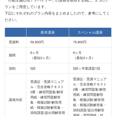
ランをご用意しています。
下記にそれぞれのプラン内容をまとめましたので、参考にしてく
ださい。
基本講座
スペシャル講座
受講料
59,800円
79,800円
6ヶ月
6ヶ月
期間
（最短2ヶ月）
（最短2ヶ月）
添削
5回
5回＋卒業課題1回
受講証・受講マニュア
受講証・受講マニュア
ル・完全攻略テキスト
ル・完全攻略テキスト
2冊・練習問題集/解答
2冊・練習問題集/解答
用紙・練習問題解答
用紙・練習問題解答
講座内容
集・模擬試験/解答用
集・模擬試験/解答用
紙・模擬試験解答集・
紙・模擬試験解答集・
添削課題/提出用解答
添削課題/提出用解答用
用紙・質問用紙・封