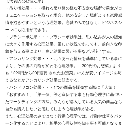
【代表的な心理効果】
・吊り橋効果・・・揺れる吊り橋の様な不安定な場所で男女がコ
ミュニケーションを取った場合、他の安定した場所よりも恋愛感
情を抱きやすいという心理効果。恋愛のみではなく、ビジネスシ
ーンにも応用ができる。
・プラシーボ効果・・・プラシーボ効果は、思い込みが人の認知
に大きく作用する心理効果。厳しい状況であっても、前向きな印
象を与える事により、良い結果に繋がる事などが該当する。
・アンカリング効果・・・元々あった情報を基準にしている事に
より、その後の判断が変わる心理効果。「200円のお惣菜」より
も「220円から20円割引されたお惣菜」の方が安いイメージを与
えるなどがアンカリング効果に該当する。
・バンドワゴン効果・・・1つの商品を販売する際に「人気！」
「おすすめ！」「第一位」等と宣伝する事も行動心理学に基づい
たマーケティングの方法。みんなが購入している人気の商品なら
自分も購入したいと感じてしまう心理効果がある。
また、心理効果のみではなく行動心理学では、行動や仕草をパタ
ーン化することにより、相手の心理状態を知る事も可能となりま