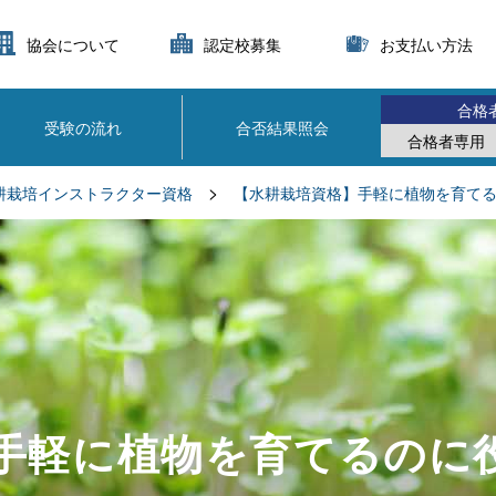
協会について
認定校募集
お支払い方法
合格
受験の流れ
合否結果照会
合格者専用
>
耕栽培インストラクター資格
【水耕栽培資格】手軽に植物を育てる
手軽に植物を育てるのに