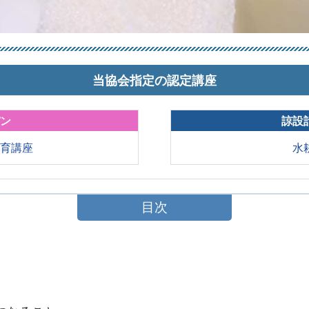
当協会指定の認定講座
パン
諒設
教育講座
水
目次