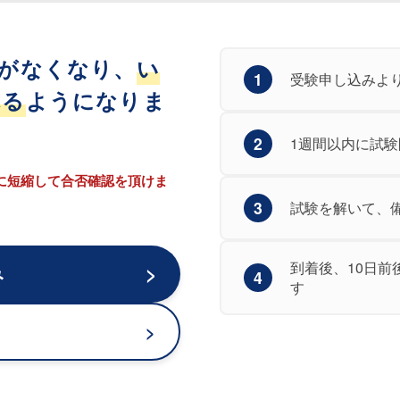
がなくなり、
い
1
受験申し込みよ
れる
ようになりま
2
1週間以内に試
に短縮して合否確認を頂けま
3
試験を解いて、
到着後、10日
み
4
す