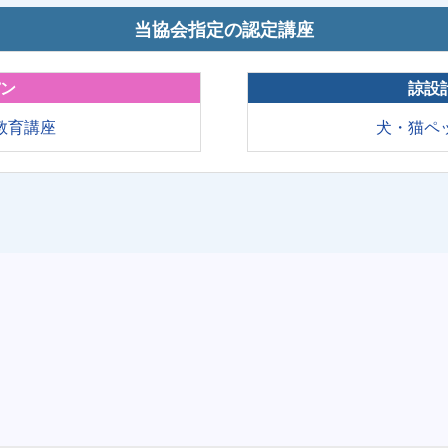
当協会指定の認定講座
パン
諒設
教育講座
犬・猫ペ