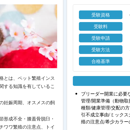
受験資格
受験料
受験申請
受験方法
合格基準
格とは、ペット繁殖インス
関する知識を有しているこ
ブリーダー開業に必要
管理/開業準備（動物取
の妊娠周期、オスメスの飼
種類/健康管理/交配の
引不成立事由/ミックス
節形成不全・膝蓋骨脱臼・
殖の注意点/希少カラ
チワワ繁殖の注意点、トイ