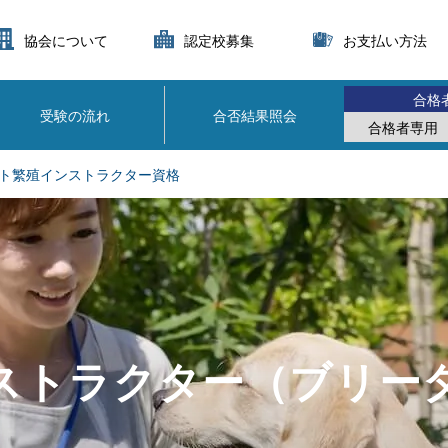
協会について
認定校募集
お支払い方法
合格
受験の流れ
合否結果照会
合格者専用
ト繁殖インストラクター資格
ストラクター（ブリー