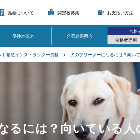
協会について
認定校募集
お支払い方法
合格
受験の流れ
合否結果照会
合格者専用
>
ット繁殖インストラクター資格
犬のブリーダーになるには？向い
なるには？向いている人