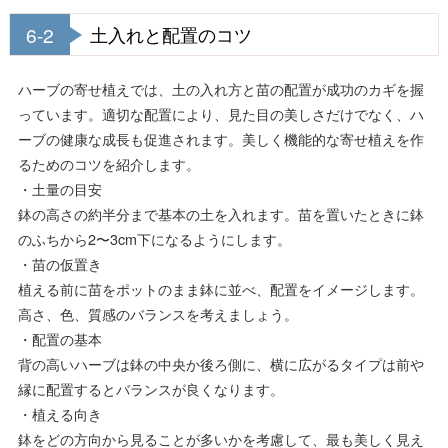
6-2
土入れと配置のコツ
ハーブの寄せ植えでは、土の入れ方と苗の配置が成功のカギを握
っています。適切な配置により、見た目の美しさだけでなく、ハ
ーブの健康な成長も促進されます。美しく機能的な寄せ植えを作
るためのコツを紹介します。
・土量の目安
鉢の高さの約半分まで基本の土を入れます。苗を置いたときに鉢
のふちから2〜3cm下になるようにします。
・苗の仮置き
植える前に苗をポットのまま鉢に並べ、配置をイメージします。
高さ、色、質感のバランスを考えましょう。
・配置の基本
背の高いハーブは鉢の中央か後ろ側に、横に広がるタイプは前や
縁に配置するとバランスが良くなります。
・植える向き
鉢をどの方向から見ることが多いかを考慮して、最も美しく見え