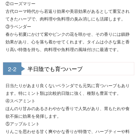
②ローズマリー
古代ローマ時代から若返り効果や美容効果があるとして重宝され
てきたハーブで、肉料理や魚料理の臭み消しにも活躍します。
③ラベンダー
春から初夏にかけて紫やピンクの花を咲かせ、その香りには鎮静
効果があり、心を落ち着かせてくれます。タイムは小さな葉と香
り高い特徴を持ち、肉料理や魚料理の風味付けに最適です。
2-2
半日陰でも育つハーブ
日当たりがあまり良くないベランダでも元気に育つハーブもあり
ます。特にミント類は比較的日陰に強く、種類も豊富です。
④スペアミント
ほんのり甘みのあるさわやかな香りで人気があり、胃もたれや食
欲不振に効果を発揮します。
⑤アップルミント
りんごを思わせる甘く爽やかな香りが特徴で、ハーブティーや料