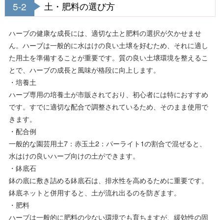
5-2
土・肥料の選び方
ハーブの健康な成長には、適切な土と肥料の選択が欠かせませ
ん。ハーブは一般的に水はけの良い土壌を好むため、それに適し
た用土を準備することが重要です。質の良い土壌環境を整えるこ
とで、ハーブの成長と風味が格段に向上します。
・培養土
ハーブ専用の培養土が市販されており、初心者には特におすすめ
です。すでに適切な配合で調整されているため、そのまま使用で
きます。
・配合例
一般的な園芸用土7：赤玉土2：パーライト1の割合で混ぜると、
水はけの良いハーブ向けの土ができます。
・鉢底石
鉢の底に敷き詰める鉢底石は、排水性を高めるために重要です。
鉢底ネットと併用すると、土が流れ出るのを防ぎます。
・肥料
ハーブは一般的に肥料の少ない環境でも育ちますが、緩効性の固