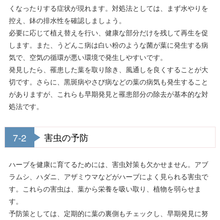
くなったりする症状が現れます。対処法としては、まず水やりを
控え、鉢の排水性を確認しましょう。
必要に応じて植え替えを行い、健康な部分だけを残して再生を促
します。また、うどんこ病は白い粉のような菌が葉に発生する病
気で、空気の循環が悪い環境で発生しやすいです。
発見したら、罹患した葉を取り除き、風通しを良くすることが大
切です。さらに、黒斑病やさび病などの葉の病気も発生すること
がありますが、これらも早期発見と罹患部分の除去が基本的な対
処法です。
7-2
害虫の予防
ハーブを健康に育てるためには、害虫対策も欠かせません。アブ
ラムシ、ハダニ、アザミウマなどがハーブによく見られる害虫で
す。これらの害虫は、葉から栄養を吸い取り、植物を弱らせま
す。
予防策としては、定期的に葉の裏側もチェックし、早期発見に努