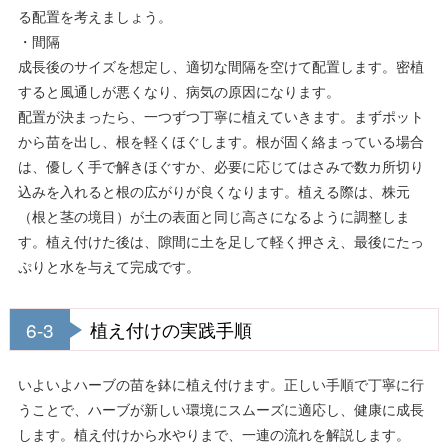
る配置を考えましょう。
・間隔
成長後のサイズを想定し、適切な間隔を空けて配置します。密植
すると風通しが悪くなり、病気の原因になります。
配置が決まったら、一つずつ丁寧に植えていきます。まずポット
から苗を出し、根を軽くほぐします。根が固く絡まっている場合
は、優しく手で解きほぐすか、必要に応じてはさみで数カ所切り
込みを入れると根の広がりが良くなります。植える際は、株元
（根と茎の境目）が土の表面と同じ高さになるように調整しま
す。植え付けた後は、隙間に土を足して軽く押さえ、最後にたっ
ぷりと水を与えて完成です。
6-3
植え付けの実践手順
いよいよハーブの苗を鉢に植え付けます。正しい手順で丁寧に行
うことで、ハーブが新しい環境にスムーズに適応し、健康に成長
します。植え付けから水やりまで、一連の流れを解説します。