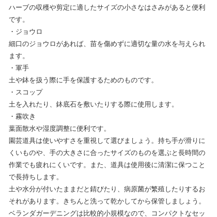
ハーブの収穫や剪定に適したサイズの小さなはさみがあると便利
です。
・ジョウロ
細口のジョウロがあれば、苗を傷めずに適切な量の水を与えられ
ます。
・軍手
土や鉢を扱う際に手を保護するためのものです。
・スコップ
土を入れたり、鉢底石を敷いたりする際に使用します。
・霧吹き
葉面散水や湿度調整に便利です。
園芸道具は使いやすさを重視して選びましょう。持ち手が滑りに
くいものや、手の大きさに合ったサイズのものを選ぶと長時間の
作業でも疲れにくいです。また、道具は使用後に清潔に保つこと
で長持ちします。
土や水分が付いたままだと錆びたり、病原菌が繁殖したりするお
それがあります。きちんと洗って乾かしてから保管しましょう。
ベランダガーデニングは比較的小規模なので、コンパクトなセッ