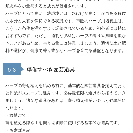
形肥料を少量与えると成長が促進されます。
ハーブにとって良い土壌環境とは、水はけが良く、かつある程度
の水分と栄養を保持できる状態です。市販のハーブ用培養土は、
こうした条件を満たすよう調整されているため、初心者には特に
おすすめです。ただし、過剰な肥料はハーブの香りや風味を損な
うことがあるため、与える量には注意しましょう。適切な土と肥
料の選択が、健康で香り豊かなハーブを育てる基盤となります。
5-3
準備すべき園芸道具
ハーブの寄せ植えを始める前に、基本的な園芸道具を揃えておく
と作業がスムーズに進みます。必要最低限の道具から揃えていき
ましょう。適切な道具があれば、寄せ植え作業が楽しく効率的に
なります。
・移植ごて
苗を植える際や土を掘り返す際に使用する基本的な道具です。
・剪定ばさみ