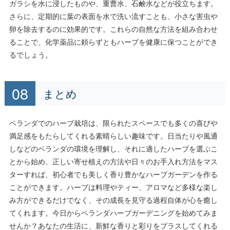
ガラシを水に浸したものや、重曹水、石鹸水などが役立ちます。
さらに、定期的に葉の表面を水で洗い流すことも、小さな害虫や
卵を除去するのに効果的です。これらの自然な方法を組み合わせ
ることで、化学薬品に頼らずともハーブを健康に保つことができ
るでしょう。
まとめ
ベランダでのハーブ栽培は、限られたスペースでも多くの喜びや
満足感をもたらしてくれる素晴らしい趣味です。日当たりや風通
しなどのベランダの環境を理解し、それに適したハーブを選ぶこ
とから始め、正しい寄せ植えの方法や日々のお手入れ方法をマス
ターすれば、初心者でも美しく香り豊かなハーブガーデンを作る
ことができます。ハーブは料理やティー、アロマなど多様な楽し
み方ができるだけでなく、その成長を見守る過程自体が心を癒し
てくれます。今日からベランダハーブガーデニングを始めてみま
せんか？あなたの生活に、新鮮な香りと彩りをプラスしてくれる