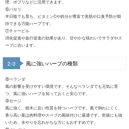
理、ポプリなどに活用できます。
⑥パセリ
半日陰でも育ち、ビタミンCや鉄分が豊富で美肌や口臭予防が期
待できる万能ハーブです。
⑦チャービル
消化促進や血行促進の効果があり、甘やかな味わいでサラダやス
ープに合います。
2-3
風に強いハーブの種類
⑧ベランダ
風の影響を受けやすい環境です。そんなベランダでも元気に育
つ、風に強いハーブを知っておくと安心です。
⑨セージ
風に強く、樹木に近い性質を持つハーブです。風で倒れにくく、
香り高い葉は肉料理やスープの風味付けに最適です。乾燥にも強
いため、水やりを忘れがちな方にもおすすめです。