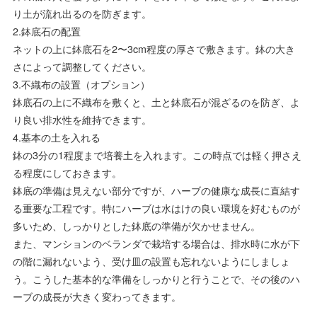
り土が流れ出るのを防ぎます。
2.鉢底石の配置
ネットの上に鉢底石を2〜3cm程度の厚さで敷きます。鉢の大き
さによって調整してください。
3.不織布の設置（オプション）
鉢底石の上に不織布を敷くと、土と鉢底石が混ざるのを防ぎ、よ
り良い排水性を維持できます。
4.基本の土を入れる
鉢の3分の1程度まで培養土を入れます。この時点では軽く押さえ
る程度にしておきます。
鉢底の準備は見えない部分ですが、ハーブの健康な成長に直結す
る重要な工程です。特にハーブは水はけの良い環境を好むものが
多いため、しっかりとした鉢底の準備が欠かせません。
また、マンションのベランダで栽培する場合は、排水時に水が下
の階に漏れないよう、受け皿の設置も忘れないようにしましょ
う。こうした基本的な準備をしっかりと行うことで、その後のハ
ーブの成長が大きく変わってきます。