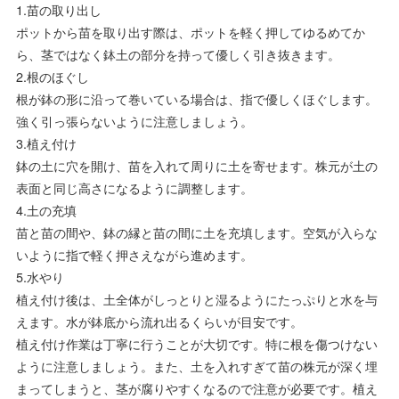
1.苗の取り出し
ポットから苗を取り出す際は、ポットを軽く押してゆるめてか
ら、茎ではなく鉢土の部分を持って優しく引き抜きます。
2.根のほぐし
根が鉢の形に沿って巻いている場合は、指で優しくほぐします。
強く引っ張らないように注意しましょう。
3.植え付け
鉢の土に穴を開け、苗を入れて周りに土を寄せます。株元が土の
表面と同じ高さになるように調整します。
4.土の充填
苗と苗の間や、鉢の縁と苗の間に土を充填します。空気が入らな
いように指で軽く押さえながら進めます。
5.水やり
植え付け後は、土全体がしっとりと湿るようにたっぷりと水を与
えます。水が鉢底から流れ出るくらいが目安です。
植え付け作業は丁寧に行うことが大切です。特に根を傷つけない
ように注意しましょう。また、土を入れすぎて苗の株元が深く埋
まってしまうと、茎が腐りやすくなるので注意が必要です。植え