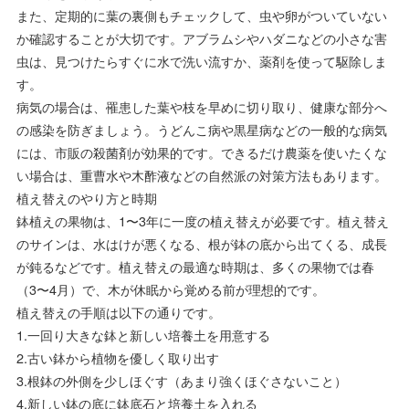
また、定期的に葉の裏側もチェックして、虫や卵がついていない
か確認することが大切です。アブラムシやハダニなどの小さな害
虫は、見つけたらすぐに水で洗い流すか、薬剤を使って駆除しま
す。
病気の場合は、罹患した葉や枝を早めに切り取り、健康な部分へ
の感染を防ぎましょう。うどんこ病や黒星病などの一般的な病気
には、市販の殺菌剤が効果的です。できるだけ農薬を使いたくな
い場合は、重曹水や木酢液などの自然派の対策方法もあります。
植え替えのやり方と時期
鉢植えの果物は、1〜3年に一度の植え替えが必要です。植え替え
のサインは、水はけが悪くなる、根が鉢の底から出てくる、成長
が鈍るなどです。植え替えの最適な時期は、多くの果物では春
（3〜4月）で、木が休眠から覚める前が理想的です。
植え替えの手順は以下の通りです。
1.一回り大きな鉢と新しい培養土を用意する
2.古い鉢から植物を優しく取り出す
3.根鉢の外側を少しほぐす（あまり強くほぐさないこと）
4.新しい鉢の底に鉢底石と培養土を入れる