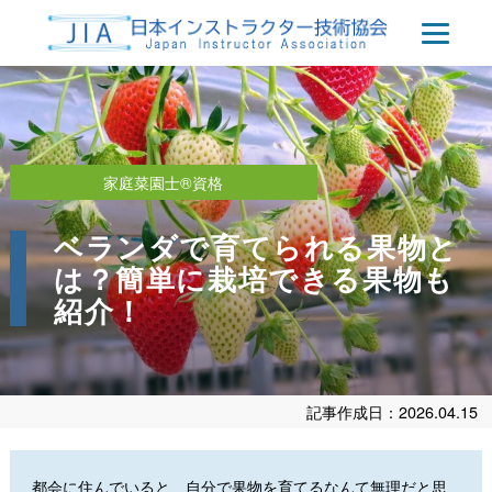
家庭菜園士®資格
ベランダで育てられる果物と
は？簡単に栽培できる果物も
紹介！
記事作成日：2026.04.15
都会に住んでいると、自分で果物を育てるなんて無理だと思