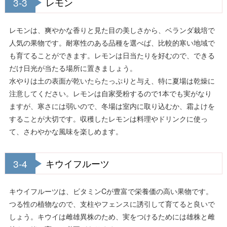
3-3
レモン
レモンは、爽やかな香りと見た目の美しさから、ベランダ栽培で
人気の果物です。耐寒性のある品種を選べば、比較的寒い地域で
も育てることができます。レモンは日当たりを好むので、できる
だけ日光が当たる場所に置きましょう。
水やりは土の表面が乾いたらたっぷりと与え、特に夏場は乾燥に
注意してください。レモンは自家受粉するので1本でも実がなり
ますが、寒さには弱いので、冬場は室内に取り込むか、霜よけを
することが大切です。収穫したレモンは料理やドリンクに使っ
て、さわやかな風味を楽しめます。
3-4
キウイフルーツ
キウイフルーツは、ビタミンCが豊富で栄養価の高い果物です。
つる性の植物なので、支柱やフェンスに誘引して育てると良いで
しょう。キウイは雌雄異株のため、実をつけるためには雄株と雌