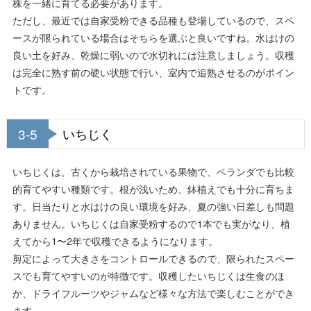
株を一緒に育てる必要があります。
ただし、最近では自家受粉できる品種も登場しているので、スペ
ースが限られている場合はそちらを選ぶと良いですね。水はけの
良い土を好み、乾燥に弱いので水切れには注意しましょう。収穫
は完全に熟す前の硬い状態で行い、室内で追熟させるのがポイン
トです。
3-5
いちじく
いちじくは、古くから栽培されている果物で、ベランダでも比較
的育てやすい種類です。根が浅いため、鉢植えでも十分に育ちま
す。日当たりと水はけの良い環境を好み、夏の強い日差しも問題
ありません。いちじくは自家受粉するので1本でも実がなり、植
えてから1〜2年で収穫できるようになります。
剪定によって大きさをコントロールできるので、限られたスペー
スでも育てやすいのが特徴です。収穫したいちじくは生食のほ
か、ドライフルーツやジャムなど様々な方法で楽しむことができ
ます。