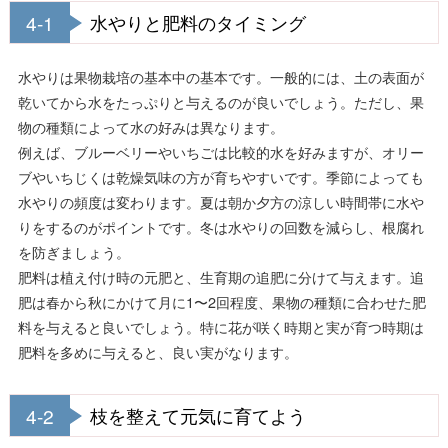
4-1
水やりと肥料のタイミング
水やりは果物栽培の基本中の基本です。一般的には、土の表面が
乾いてから水をたっぷりと与えるのが良いでしょう。ただし、果
物の種類によって水の好みは異なります。
例えば、ブルーベリーやいちごは比較的水を好みますが、オリー
ブやいちじくは乾燥気味の方が育ちやすいです。季節によっても
水やりの頻度は変わります。夏は朝か夕方の涼しい時間帯に水や
りをするのがポイントです。冬は水やりの回数を減らし、根腐れ
を防ぎましょう。
肥料は植え付け時の元肥と、生育期の追肥に分けて与えます。追
肥は春から秋にかけて月に1〜2回程度、果物の種類に合わせた肥
料を与えると良いでしょう。特に花が咲く時期と実が育つ時期は
肥料を多めに与えると、良い実がなります。
4-2
枝を整えて元気に育てよう