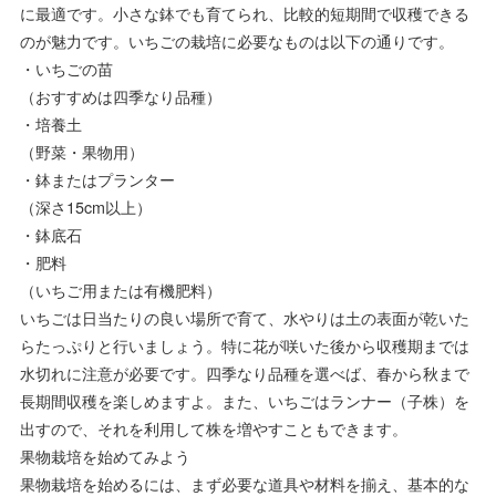
に最適です。小さな鉢でも育てられ、比較的短期間で収穫できる
のが魅力です。いちごの栽培に必要なものは以下の通りです。
・いちごの苗
（おすすめは四季なり品種）
・培養土
（野菜・果物用）
・鉢またはプランター
（深さ15cm以上）
・鉢底石
・肥料
（いちご用または有機肥料）
いちごは日当たりの良い場所で育て、水やりは土の表面が乾いた
らたっぷりと行いましょう。特に花が咲いた後から収穫期までは
水切れに注意が必要です。四季なり品種を選べば、春から秋まで
長期間収穫を楽しめますよ。また、いちごはランナー（子株）を
出すので、それを利用して株を増やすこともできます。
果物栽培を始めてみよう
果物栽培を始めるには、まず必要な道具や材料を揃え、基本的な