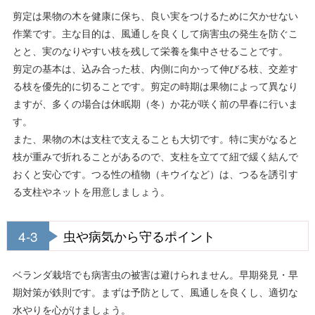
剪定は果物の木を健康に保ち、良い実をつけるために欠かせない
作業です。主な目的は、風通しを良くして病害虫の発生を防ぐこ
とと、実のなりやすい枝を残して栄養を集中させることです。
剪定の基本は、込み合った枝、内側に向かって伸びる枝、交差す
る枝を優先的に切ることです。剪定の時期は果物によって異なり
ますが、多くの場合は休眠期（冬）か花が咲く前の早春に行いま
す。
また、果物の木は支柱で支えることも大切です。特に実がなると
枝が重みで折れることがあるので、支柱を立てて紐で緩く結んで
おくと安心です。つる性の植物（キウイなど）は、つるを誘引す
る支柱やネットを用意しましょう。
4-3
虫や病気から守るポイント
ベランダ栽培でも病害虫の被害は避けられません。早期発見・早
期対策が鉄則です。まずは予防として、風通しを良くし、適切な
水やりを心がけましょう。