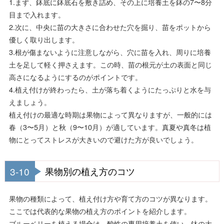
1.まず、鉢底に鉢底石を敷き詰め、その上に培養土を鉢の7〜8分
目まで入れます。
2.次に、中央に苗の大きさに合わせた穴を掘り、苗をポットから
優しく取り出します。
3.根が傷まないように注意しながら、穴に苗を入れ、周りに培養
土を足して軽く押さえます。この時、苗の根元が土の表面と同じ
高さになるようにするのがポイントです。
4.植え付けが終わったら、土が落ち着くようにたっぷりと水を与
えましょう。
植え付けの最適な時期は果物によって異なりますが、一般的には
春（3〜5月）と秋（9〜10月）が適しています。真夏や真冬は植
物にとってストレスが大きいので避けた方が良いでしょう。
3-10
果物別の植え方のコツ
果物の種類によって、植え付け方や育て方のコツが異なります。
ここでは代表的な果物の植え方のポイントを紹介します。
ブルーベリーを植える場合は、酸性の専用培養土を使い、鉢の大