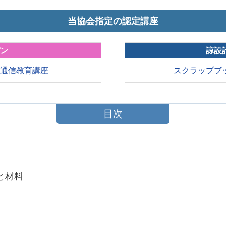
当協会指定の認定講座
パン
諒設
の通信教育講座
スクラップブ
目次
と材料