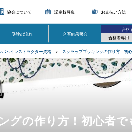
協会について
認定校募集
お支払い方法
合格
受験の流れ
合否結果照会
合格者専用
>
ルバムインストラクター資格
スクラップブッキングの作り方！初
ングの作り方！初心者で