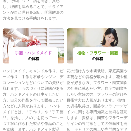
考、行動について話を聞き、共感
し、理解を深めることで、クライア
ントが自己理解を深め、問題解決の
方法を見つける手助けをします。
手芸・ハンドメイド
植物・フラワー・園芸
の資格
の資格
ハンドメイド、キャンドル作り、ビ
花の活け方や水耕栽培、家庭菜園や
ーズ作り、手作り石鹸やレジン、デ
園芸などの資格が取れます。花や植
コレーションなどについての資格が
物が好きな方、フラワー・園芸関係
取れます。ものづくりに興味がある
の仕事に就きたい方、自宅で副業を
方、ハンドメイドの仕事がしたい
したい主婦の方、フラワーの講師を
方、自分の作品を作って販売したい
目指す方に人気があります。 植物
方などに人気があります。 ハンド
の資格取得は、園芸やフラワーデザ
メイドとは、「手作り」や「手工芸
インに関する専門知識と技術を証明
品」を指し、人の手を使って一つ一
します。資格は、園芸やフラワーデ
つ丁寧に作られた製品や作品のこと
ザインの専門家としての信頼性を高
を意味します。ハンドメイド製品
め、キャリアの向上や専門的なアド