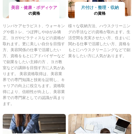
美容・健康・ボディケア
片付け・整理・収納
の資格
の資格
リンパケアセラピスト、ウォーキン
様々な収納方法、ハウスクリーニン
グや筋トレ、つぼ押しやゆがみ矯
グの手法などの資格が取れます。生
正、ヨガやピラティスなどの資格が
活空間を充実させたい方、住まいに
取れます。更に美しい自分を目指す
関わる仕事で活躍したい方、資格を
方、美容関係の仕事で活躍したい
もとにハウスクリーニングなどで副
方、資格をもとにアドバイザーなど
業をしたい方に人気があります。
で副業をしたい主婦の方 、ヨガ教
室などの講師を目指す方に人気があ
ります。 美容資格取得は、美容業
界での専門知識と技術を証明し、キ
ャリアの向上に役立ちます。資格取
得により、信頼性が向上し、美容業
界での専門家としての認識が高まり
ます。