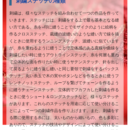
刺繍ステッチの種類
刺繍は、様々なステッチを組み合わせて一つの作品を作って
いきます。ステッチには、刺繍をする上で最も基本となる縫
い方である、糸を×印に縫うことでモザイクのように絵柄を
作るクロスステッチ、裁縫の波縫いのような縫い方で線を描
くときに使用するランニングステッチ、波縫いに似ています
が、糸を重ねるように縫うことで立体感のある直線や曲線を
刺繍したい時に使うアウトラインステッチ、糸を何層も重ね
て立体的な面を作りたい時に使うサテンステッチ、針を出し
て戻るように縫う返し縫いと同じ要領で刺繍をするバックス
テッチ、丸い糸玉で木の実やボタンなどを作るときに使うフ
レンチノットステッチ、ループを繋げてチェーンを作るよう
に縫うチェーンステッチ、立体的でフカフカした刺繍を作る
ときに使うショート＆ロングステッチなど、様々なステッチ
があります。これらのステッチを用途に応じて使い分けるこ
とによって一つの刺繍作品を作り上げます。また、刺繍をす
る際に使用する糸には、太いものから細いもの、色も多彩に
ありので、ステッチの技法やデザインによって使い分けるこ