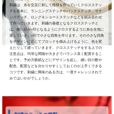
刺繍は、糸を交互に刺して模様を作っていくクロスステッ
チを基本に、ランニングステッチやバックステッチ、サテ
ンステッチ、ロング＆ショートステッチなどを組み合わせ
て作っていきます。刺繍の基礎となるクロスステッチと
は、縫い目が×印となるようにクロスするように糸を生地に
通していき、×印で小さな四角を作ります。その小さな四角
をデザインに応じてブロックを積み上げるように、色を変
えたりして縫っていきます。クロスステッチをする上での
注意点は、均等な間隔や大きさでバランス良く配置するこ
とです。予め方眼紙などにデザインを起し、縫い目の数や
配色、配置などを分かりやすくしておくのが上手くできる
コツです。刺繍に興味のある方は、一度チャレンジされて
みてはいかがでしょうか。