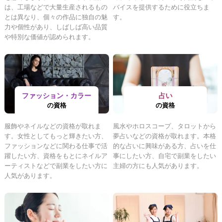
は、工場などで大量生産されるもの
バイスを提供するために役立ちま
とは異なり、個々の作品に独自の魅
す。
力や個性があり、しばしば高い品質
や特別な価値が認められます。
ファッション・カラー
占い
の資格
の資格
服飾やネイルなどの資格が取れま
風水やホロスコープ、タロットから
す。女性としてもっと輝きたい方、
夢占いなどの資格が取れます。本格
ファッションなどに関わる仕事で活
的な占いに興味がある方、占いを仕
躍したい方、資格をもとにネイルア
事にしたい方、自宅で副業をしたい
ーティストなどで副業をしたい方に
主婦の方にも人気があります。
人気があります。