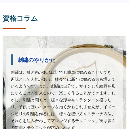
資格コラム
刺繍のやりかた
刺繍は、針と糸があれば誰でも簡単に始めることができ、
趣味として人気があり、昨今では新たに始める方も増えて
いるようです。また、刺繍は自分でデザインした絵柄を形
にすることが出来るので、楽しく作ることができます。し
かし、刺繍と聞くと、様々な形やキャラクターを模った
り、子供っぽいイメージを抱くかもしれませんが、イメー
ジ通りの刺繍を作るには、様々な縫い方やステッチ方法、
それらを組み合わしてアレンジするテクニック、実は多く
の知識とテクニックが求められます。