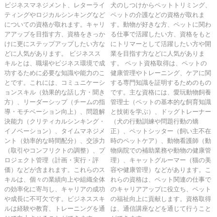
ビジネスマネジメント、レターライ
犬のしつけからペットトリミング、
ティングやロジカルシンキングなど
ペットの介護などの資格が取れま
についての資格が取れます。キャリ
す。動物が好きな方、ペットに関わ
アアップを目指す方、資格をきっか
る仕事で活躍したい方、資格をもと
けに更にステップアップしたい方な
にトリマーとして活躍したい方や開
どに人気があります。 ビジネスス
業を目指す方などに人気がありま
キルとは、職場やビジネス環境で成
す。 ペット資格取得は、ペットの
功するために必要な知識や能力のこ
健康管理やトレーニング、ケアに関
とです。これには、コミュニケーシ
する専門知識を証明するためのもの
ョンスキル（効果的な話し方・聞き
です。主な資格には、愛玩動物飼養
方）、リーダーシップ（チームの指
管理士（ペットの基本的な飼育知識
導・モチベーション向上）、問題解
と技術を学ぶ）、ドッグトレーナー
決能力（クリティカルシンキング・
（犬の行動訓練や問題行動の矯
イノベーション）、タイムマネジメ
正）、ペットシッター（飼い主不在
ント（効率的な時間配分）、交渉力
時のペットケア）、動物看護師（動
（取引やコンフリクトの調整）、プ
物病院での補助業務や動物の健康管
ロジェクト管理（計画・実行・評
理）、キャットグルーマー（猫の美
価）などが含まれます。これらのス
容や健康管理）などがあります。こ
キルは、個々の業績向上や組織全体
れらの資格は、ペット関連の仕事で
の効率化に寄与し、キャリアの成功
のキャリアアップに役立ち、ペット
や成長に不可欠です。ビジネススキ
の福祉向上に貢献します。資格取得
ルは経験や教育、トレーニングを通
は、通信講座などを通じて行うこと