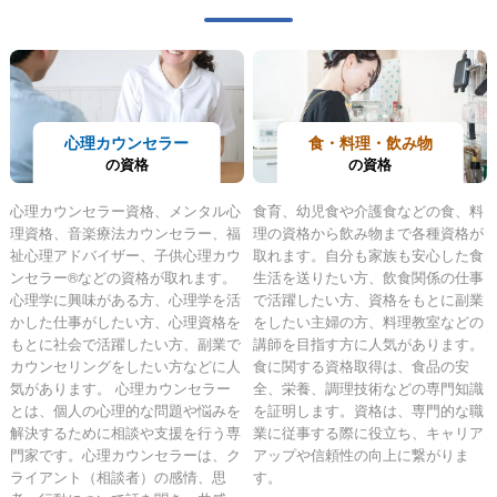
心理カウンセラー
食・料理・飲み物
の資格
の資格
心理カウンセラー資格、メンタル心
食育、幼児食や介護食などの食、料
理資格、音楽療法カウンセラー、福
理の資格から飲み物まで各種資格が
祉心理アドバイザー、子供心理カウ
取れます。自分も家族も安心した食
ンセラー®などの資格が取れます。
生活を送りたい方、飲食関係の仕事
心理学に興味がある方、心理学を活
で活躍したい方、資格をもとに副業
かした仕事がしたい方、心理資格を
をしたい主婦の方、料理教室などの
もとに社会で活躍したい方、副業で
講師を目指す方に人気があります。
カウンセリングをしたい方などに人
食に関する資格取得は、食品の安
気があります。 心理カウンセラー
全、栄養、調理技術などの専門知識
とは、個人の心理的な問題や悩みを
を証明します。資格は、専門的な職
解決するために相談や支援を行う専
業に従事する際に役立ち、キャリア
門家です。心理カウンセラーは、ク
アップや信頼性の向上に繋がりま
ライアント（相談者）の感情、思
す。