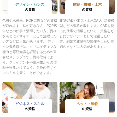
デザイン・センス
建築・機械・土木
の資格
の資格
色彩や水彩画、POP広告などの資格
建築CADや電気・土木CAD、建築模
が取れます。絵が好きな方、POP広
型などの資格が取れます。CADを使
告などの仕事で活躍したい方、資格
った仕事で活躍したい方、資格をも
をもとにデザイナーとして活躍した
とにデザイナーとして活躍したい
い方などに人気があります。 デザ
方、副業で建築模型製作をしたい主
イン資格取得は、クリエイティブな
婦の方などに人気があります。
能力と専門知識を証明するための重
要なステップです。資格取得によ
り、クライアントや雇用主からの信
頼を得るだけでなく、自身のデザイ
ンスキルを磨くことができます。
ビジネス・スキル
ペット・動物
の資格
の資格