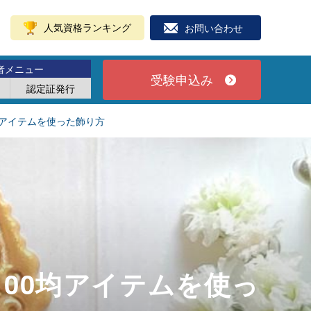
人気資格ランキング
お問い合わせ
者メニュー
受験申込み
認定証発行
均アイテムを使った飾り方
00均アイテムを使っ