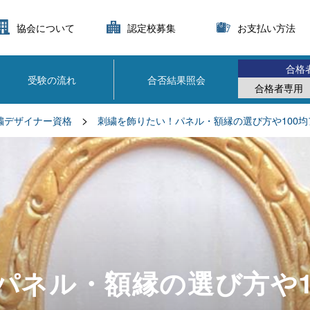
協会について
認定校募集
お支払い方法
合格
受験の流れ
合否結果照会
合格者専用
>
繍デザイナー資格
刺繍を飾りたい！パネル・額縁の選び方や100
パネル・額縁の選び方や1