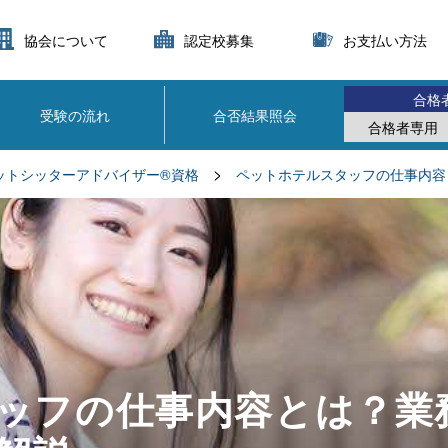
協会について
認定校募集
お支払い方法
合格
受験の流れ
合否結果照会
合格者専用
>
ットシッターアドバイザー®資格
ペットホテルスタッフの仕事内容
ッフの仕事内容とは？業