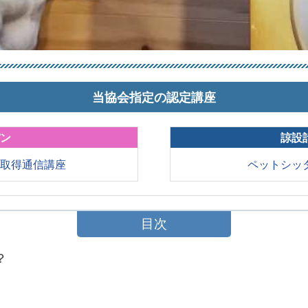
当協会指定の認定講座
パン
諒設
格取得通信講座
ペットシッ
目次
？