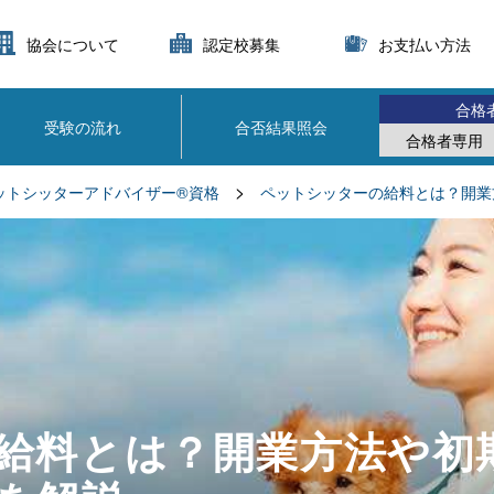
協会について
認定校募集
お支払い方法
合格
受験の流れ
合否結果照会
合格者専用
>
ットシッターアドバイザー®資格
ペットシッターの給料とは？開業
給料とは？開業方法や初