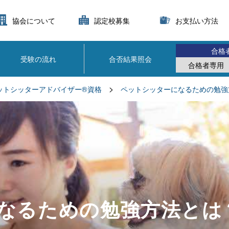
協会について
認定校募集
お支払い方法
合格
受験の流れ
合否結果照会
合格者専用
>
ットシッターアドバイザー®資格
ペットシッターになるための勉強
なるための勉強方法とは