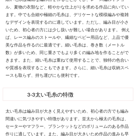
ル、夏物の衣類など、軽やかな仕上がりを求める作品に向いてい
ます。中でも合細や極細の毛糸は、デリケートな模様編みや複雑
なデザインを表現するのに適しています。ただし、編み目が小さ
いため、初心者の方には少し扱いが難しい場合があります。 例え
ば、レース編みのストールや、繊細なベビー用品など、上品で優
美な作品を作るのに最適です。細い毛糸は、巻き数（メートル
数）が多いため、同じ重さでもより多くの編み地を作ることがで
きます。また、細い毛糸は重ねて使用することで、独特の色合い
や質感を表現することもできます。さらに、細い毛糸は収納スペ
ースも取らず、持ち運びにも便利です。
3-3太い毛糸の特徴
太い毛糸は編み目が大きく見えやすいため、初心者の方でも編み
間違いに気づきやすい特徴があります。並太から極太の毛糸は、
セーターやマフラー、ブランケットなどのボリュームのある作品
作りに適しています。また、編み目が大きいため作品の進みも早