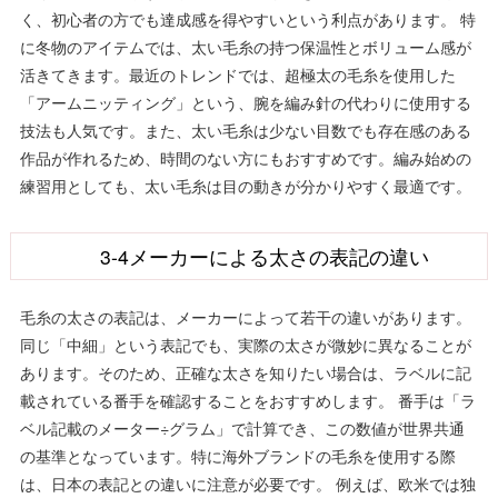
く、初心者の方でも達成感を得やすいという利点があります。 特
に冬物のアイテムでは、太い毛糸の持つ保温性とボリューム感が
活きてきます。最近のトレンドでは、超極太の毛糸を使用した
「アームニッティング」という、腕を編み針の代わりに使用する
技法も人気です。また、太い毛糸は少ない目数でも存在感のある
作品が作れるため、時間のない方にもおすすめです。編み始めの
練習用としても、太い毛糸は目の動きが分かりやすく最適です。
3-4メーカーによる太さの表記の違い
毛糸の太さの表記は、メーカーによって若干の違いがあります。
同じ「中細」という表記でも、実際の太さが微妙に異なることが
あります。そのため、正確な太さを知りたい場合は、ラベルに記
載されている番手を確認することをおすすめします。 番手は「ラ
ベル記載のメーター÷グラム」で計算でき、この数値が世界共通
の基準となっています。特に海外ブランドの毛糸を使用する際
は、日本の表記との違いに注意が必要です。 例えば、欧米では独