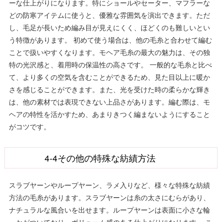
ーな仕上がりになります。特にショールやセーター、マフラーな
どの防寒アイテムに使うと、優雅な雰囲気を演出できます。ただ
し、毛足が長いため編み目が見えにくく、ほどくのも難しいとい
う特徴があります。 初めて使う場合は、他の毛糸と合わせて編む
ことで扱いやすくなります。モヘア毛糸の最大の魅力は、その独
特の光沢感と、着用時の保温性の高さです。 一般的な毛糸と比べ
て、より多くの空気を含むことができるため、見た目以上に暖か
さを感じることができます。また、光を受けた時の柔らかな輝き
は、他の素材では表現できない上品さがあります。編む際は、モ
ヘアの特性を活かすため、あまりきつく編まないようにすること
がコツです。
4-4その他の特殊な紡績方法
スラブヤーンやループヤーン、ラメ入りなど、様々な特殊な紡績
方法の毛糸があります。スラブヤーンは糸の太さにむらがあり、
ナチュラルな風合いを出せます。ループヤーンは表面に小さな輪
っかがついており、ボリューム感のある仕上がりになります。 こ