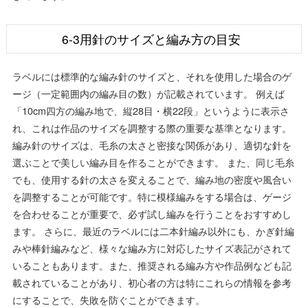
6-3用針のサイズと編み方の目安
ラベルには標準的な編み針のサイズと、それを使用した場合のゲ
ージ（一定範囲内の編み目の数）が記載されています。 例えば
「10cm四方の編み地で、縦28目・横22段」というように表示さ
れ、これは作品のサイズを調整する際の重要な基準となります。
編み針のサイズは、毛糸の太さと密接な関係があり、適切な針を
選ぶことで美しい編み目を作ることができます。 また、同じ毛糸
でも、使用する針の太さを変えることで、編み地の密度や風合い
を調整することが可能です。特に模様編みをする場合は、ゲージ
を合わせることが重要で、必ず試し編みを行うことをおすすめし
ます。 さらに、最近のラベルには二本針編み以外にも、かぎ針編
みや棒針編みなど、様々な編み方に対応したサイズ表記がされて
いることもあります。また、推奨される編み方や作品例なども記
載されていることがあり、初心者の方は特にこれらの情報を参考
にすることで、失敗を防ぐことができます。