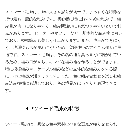
ストレート毛糸は、糸の太さや撚りが均一で、まっすぐな特徴を
持つ最も一般的な毛糸です。初心者に特におすすめの毛糸で、編
み目が均一になりやすく、編み間違いにも気づきやすいという利
点があります。 セーターやマフラーなど、基本的な編み物に向い
ており、模様編みも美しく仕上がります。また、毛玉ができにく
く、洗濯後も形が崩れにくいため、普段使いのアイテム作りに最
適です。ストレート毛糸は、その名の通り真っ直ぐに紡がれてい
るため、編み目が立ち、キレイな編み地を作ることができます。
特に模様編みや、ケーブル編みなどの立体的な編み方をする際
に、その特徴が活きてきます。また、色の組み合わせを楽しむ編
み込み模様にも適しており、色の境界がはっきりと表現できま
す。
4-2ツイード毛糸の特徴
ツイード毛糸は、異なる色や素材の小さな斑点が織り交ぜられ