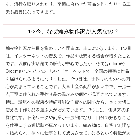
す。流行を取り入れたり、季節に合わせた商品を作ったりする工
夫も必要になってきます。
1-2今、なぜ編み物作家が人気なの？
編み物作家が注目を集めている理由は、主に3つあります。1つ目
は、インターネットの普及で、作品を販売する機会が増えたこと
です。以前は実店舗での販売が中心でしたが、今ではminneや
Creemaといったハンドメイドマーケットで、全国の顧客に作品
を届けられるようになりました。 2つ目は、手作りのものへの関
心が高まっていることです。大量生産の商品が多い中で、一点一
点丁寧に作られた手作り品の温かみや個性が見直されています。
特に、環境への配慮や持続可能な消費への関心から、長く大切に
使える手作り品を選ぶ人が増えています。 3つ目は、働き方の多
様化です。在宅ワークや副業が一般的になり、自分の好きなこと
を仕事にする選択肢が広がっています。編み物は、自宅で無理な
く始められ、徐々に仕事として成長させていけるという特徴があ