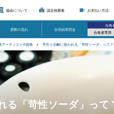
協会について
認定校募集
お支払い方法
合格
受験の流れ
合否結果照会
合格者専用
>
鹸アーティスト®資格
手作り石鹸に使われる「苛性ソーダ」って？
れる「苛性ソーダ」って