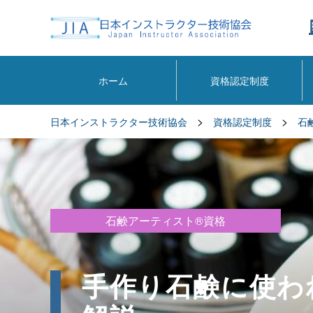
ホーム
資格認定制度
>
>
日本インストラクター技術協会
資格認定制度
石
石鹸アーティスト®資格
手作り石鹸に使わ