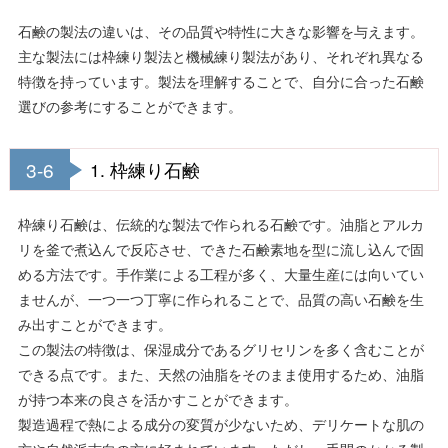
石鹸の製法の違いは、その品質や特性に大きな影響を与えます。
主な製法には枠練り製法と機械練り製法があり、それぞれ異なる
特徴を持っています。製法を理解することで、自分に合った石鹸
選びの参考にすることができます。
3-6
1. 枠練り石鹸
枠練り石鹸は、伝統的な製法で作られる石鹸です。油脂とアルカ
リを釜で煮込んで反応させ、できた石鹸素地を型に流し込んで固
める方法です。手作業による工程が多く、大量生産には向いてい
ませんが、一つ一つ丁寧に作られることで、品質の高い石鹸を生
み出すことができます。
この製法の特徴は、保湿成分であるグリセリンを多く含むことが
できる点です。また、天然の油脂をそのまま使用するため、油脂
が持つ本来の良さを活かすことができます。
製造過程で熱による成分の変質が少ないため、デリケートな肌の