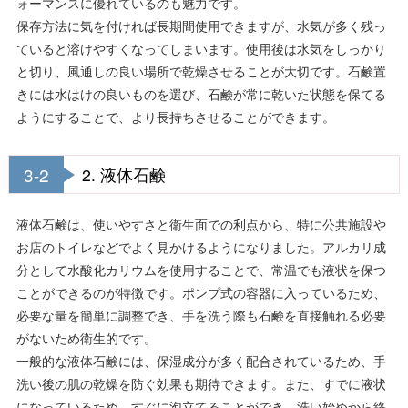
ォーマンスに優れているのも魅力です。
保存方法に気を付ければ長期間使用できますが、水気が多く残っ
ていると溶けやすくなってしまいます。使用後は水気をしっかり
と切り、風通しの良い場所で乾燥させることが大切です。石鹸置
きには水はけの良いものを選び、石鹸が常に乾いた状態を保てる
ようにすることで、より長持ちさせることができます。
3-2
2. 液体石鹸
液体石鹸は、使いやすさと衛生面での利点から、特に公共施設や
お店のトイレなどでよく見かけるようになりました。アルカリ成
分として水酸化カリウムを使用することで、常温でも液状を保つ
ことができるのが特徴です。ポンプ式の容器に入っているため、
必要な量を簡単に調整でき、手を洗う際も石鹸を直接触れる必要
がないため衛生的です。
一般的な液体石鹸には、保湿成分が多く配合されているため、手
洗い後の肌の乾燥を防ぐ効果も期待できます。また、すでに液状
になっているため、すぐに泡立てることができ、洗い始めから終