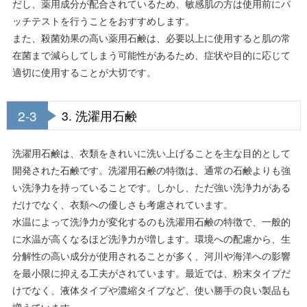
だし、薬用成分が配合されているため、敏感肌の方は使用前にパ
ッチテストを行うことをおすすめします。
また、殺菌効果の高い薬用石鹸は、必要以上に使用すると肌の常
在菌まで減らしてしまう可能性があるため、症状や目的に応じて
適切に使用することが大切です。
2-3
3. 洗濯用石鹸
洗濯用石鹸は、衣類をきれいに洗い上げることを主な目的として
開発された石鹸です。洗濯用石鹸の特徴は、通常の石鹸よりも強
い洗浄力を持っていることです。しかし、ただ強い洗浄力がある
だけでなく、衣類への優しさも考慮されています。
水温によって洗浄力が変化するのも洗濯用石鹸の特徴で、一般的
に水温が高くなるほど洗浄力が増します。環境への配慮から、生
分解性の高い成分が使用されることが多く、河川や海洋への影響
を最小限に抑える工夫がされています。最近では、粉末タイプだ
けでなく、液体タイプや濃縮タイプなど、使い勝手の良い製品も
増えています。