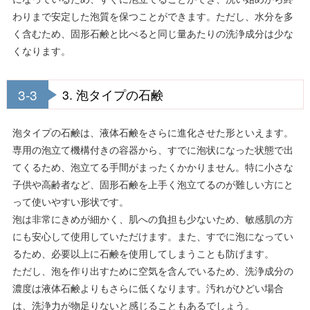
わりまで安定した泡質を保つことができます。ただし、水分を多
く含むため、固形石鹸と比べると同じ量あたりの洗浄成分は少な
くなります。
3-3
3. 泡タイプの石鹸
泡タイプの石鹸は、液体石鹸をさらに進化させた形といえます。
専用の泡立て機構付きの容器から、すでに泡状になった状態で出
てくるため、泡立てる手間がまったくかかりません。特に小さな
子供や高齢者など、固形石鹸を上手く泡立てるのが難しい方にと
って使いやすい形状です。
泡は非常にきめが細かく、肌への負担も少ないため、敏感肌の方
にも安心して使用していただけます。また、すでに泡になってい
るため、必要以上に石鹸を使用してしまうことも防げます。
ただし、泡を作り出すために空気を含んでいるため、洗浄成分の
濃度は液体石鹸よりもさらに低くなります。汚れがひどい場合
は、洗浄力が物足りないと感じることもあるでしょう。