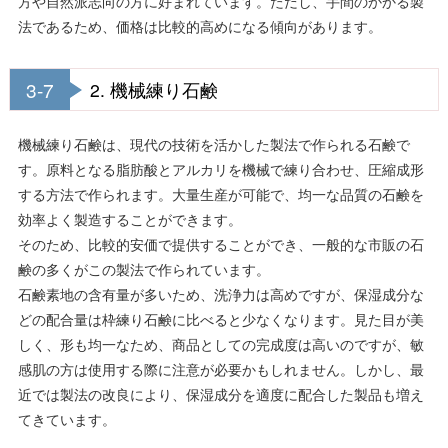
方や自然派志向の方に好まれています。ただし、手間のかかる製
法であるため、価格は比較的高めになる傾向があります。
3-7
2. 機械練り石鹸
機械練り石鹸は、現代の技術を活かした製法で作られる石鹸で
す。原料となる脂肪酸とアルカリを機械で練り合わせ、圧縮成形
する方法で作られます。大量生産が可能で、均一な品質の石鹸を
効率よく製造することができます。
そのため、比較的安価で提供することができ、一般的な市販の石
鹸の多くがこの製法で作られています。
石鹸素地の含有量が多いため、洗浄力は高めですが、保湿成分な
どの配合量は枠練り石鹸に比べると少なくなります。見た目が美
しく、形も均一なため、商品としての完成度は高いのですが、敏
感肌の方は使用する際に注意が必要かもしれません。しかし、最
近では製法の改良により、保湿成分を適度に配合した製品も増え
てきています。