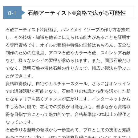
8-1
石鹸アーティスト®資格で広がる可能性
石鹸アーティスト®資格は、ハンドメイドソープの作り方を熟知
し、その技術・知識を他者に伝えられる能力があることを証明す
る専門資格です。オイルの種類や特性の理解はもちろん、安全な
制作のための注意点、アロマ石鹸やカラー石鹸、スキンケア石鹸
など、様々なレシピの習得が求められます。また、固形石鹸だけ
でなく、透明石鹸や液体石鹸の作り方まで、幅広い製法を学ぶこ
とができます。
資格取得後は、自宅やカルチャースクール、さらにはオンライン
での講師活動が可能となり、石鹸作りの知識と技術を活かした新
たなキャリアを築くチャンスが広がります。インターネットから
申し込み可能で、在宅での受験が可能な点も、働きながら資格取
得を目指す方にとって魅力的です。合格基準は70%以上の評価と
なっています。
石鹸作りを趣味の領域から一歩進めて、プロとしての技術と知識
を身につけたい方は、ぜひこの資格取得にチャレンジしてみては