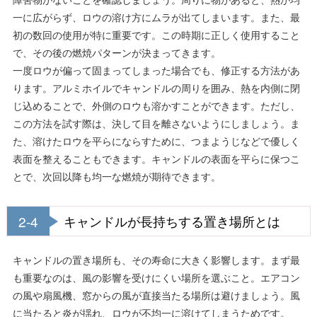
一に広がらず、ロウの溶け方にムラが出てしまいます。また、最
初の数回の使用が特に重要です。この時期に正しく使用すること
で、その後の燃焼パターンが決まってきます。
一度ロウが偏って固まってしまった場合でも、修正する方法があ
ります。アルミホイルでキャンドルの周りを囲み、熱を内側に閉
じ込めることで、外側のロウも溶かすことができます。ただし、
この方法を試す際は、決して目を離さないようにしましょう。ま
た、溶けたロウを平らにならすために、つまようじなどで優しく
表面を整えることもできます。キャンドルの表面を平らに保つこ
とで、次回以降も均一な燃焼が期待できます。
2-4
キャンドルが長持ちする置き場所とは
キャンドルの置き場所も、その寿命に大きく影響します。まず最
も重要なのは、風の影響を受けにくい場所を選ぶこと。エアコン
の風や扇風機、窓からの風が直接当たる場所は避けましょう。風
に当たると炎が揺れ、ロウが不均一に溶けてしまうためです。