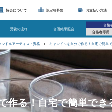
協会について
認定校募集
お支払い方法
合格
受験の流れ
合否結果照会
合格者専用
>
ャンドルアーティスト資格
キャンドルを自分で作る！自宅で簡単
で作る！自宅で簡単でき