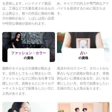
を意味します。ハンドメイド製品
め、キャリアの向上や専門的なアド
は、工場などで大量生産されるもの
バイスを提供するために役立ちま
とは異なり、個々の作品に独自の魅
す。
力や個性があり、しばしば高い品質
や特別な価値が認められます。
ファッション・カラー
占い
の資格
の資格
服飾やネイルなどの資格が取れま
風水やホロスコープ、タロットから
す。女性としてもっと輝きたい方、
夢占いなどの資格が取れます。本格
ファッションなどに関わる仕事で活
的な占いに興味がある方、占いを仕
躍したい方、資格をもとにネイルア
事にしたい方、自宅で副業をしたい
ーティストなどで副業をしたい方に
主婦の方にも人気があります。
人気があります。