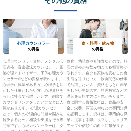
心理カウンセラー
食・料理・飲み物
の資格
の資格
心理カウンセラー資格、メンタル心
食育、幼児食や介護食などの食、料
理資格、音楽療法カウンセラー、福
理の資格から飲み物まで各種資格が
祉心理アドバイザー、子供心理カウ
取れます。自分も家族も安心した食
ンセラー®などの資格が取れます。
生活を送りたい方、飲食関係の仕事
心理学に興味がある方、心理学を活
で活躍したい方、資格をもとに副業
かした仕事がしたい方、心理資格を
をしたい主婦の方、料理教室などの
もとに社会で活躍したい方、副業で
講師を目指す方に人気があります。
カウンセリングをしたい方などに人
食に関する資格取得は、食品の安
気があります。 心理カウンセラー
全、栄養、調理技術などの専門知識
とは、個人の心理的な問題や悩みを
を証明します。資格は、専門的な職
解決するために相談や支援を行う専
業に従事する際に役立ち、キャリア
門家です。心理カウンセラーは、ク
アップや信頼性の向上に繋がりま