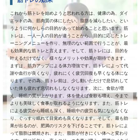
これから筋トレを始めようと思われる方は、健康の為、ダイ
エットの為、筋肉質の体にしたい、脂肪を減らしたい、とい
うように何かしらの目的があって始めることと思います。筋
トレは、一人一人の目的が違うことから、目的に応じたトレ
ーニングメニューを作り、無理のない範囲で行うことが、最
も効果的な筋トレと言えます。そして、筋トレには、目的を
叶えるだけでなく、様々なメリットや効果が期待できます。
まずは、筋力アップによる体力増強です。筋トレによって代
謝や血行が良くなり、疲れにくく疲労回復も早くなる体にな
ります。その為、筋トレ前は、少し動いただけで息切れして
いた体も疲れず息切れもしなくなります。次に、食欲が増
え、睡眠の質が上がります。体を使えば食欲も増え、今まで
よりも美味しく食事が取れるようになります。また、筋トレ
による疲労から睡眠も深く、睡眠中の疲労も気にならなくな
り、ぐっすり眠れて目覚めも良くなります。そして、最も効
果が出るのが、肥満のリスクを下げることです。筋トレによ
って脂肪は燃焼され、また、脂肪が付きにくい体へと変わり