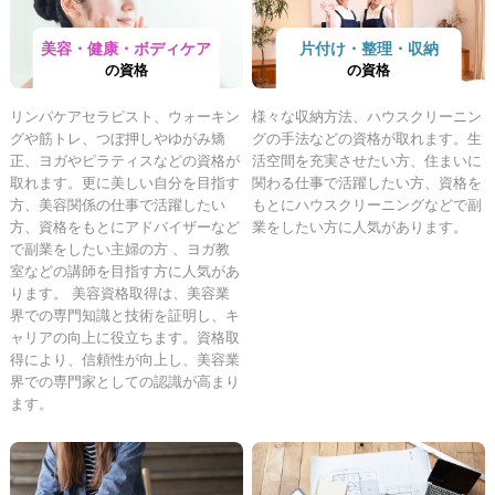
美容・健康・ボディケア
片付け・整理・収納
の資格
の資格
リンパケアセラピスト、ウォーキン
様々な収納方法、ハウスクリーニン
グや筋トレ、つぼ押しやゆがみ矯
グの手法などの資格が取れます。生
正、ヨガやピラティスなどの資格が
活空間を充実させたい方、住まいに
取れます。更に美しい自分を目指す
関わる仕事で活躍したい方、資格を
方、美容関係の仕事で活躍したい
もとにハウスクリーニングなどで副
方、資格をもとにアドバイザーなど
業をしたい方に人気があります。
で副業をしたい主婦の方 、ヨガ教
室などの講師を目指す方に人気があ
ります。 美容資格取得は、美容業
界での専門知識と技術を証明し、キ
ャリアの向上に役立ちます。資格取
得により、信頼性が向上し、美容業
界での専門家としての認識が高まり
ます。