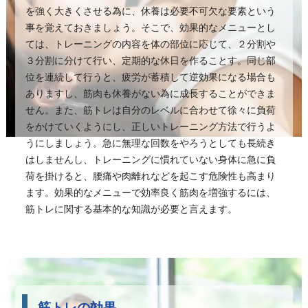
を強く大きくさせる為に、休養は必要不可欠な要素という
事を覚えておきましょう。そこで、効果的なメニューとし
ては、トレーニングの内容を体の部位に応じて、２分割や
３分割に分けて行い、定期的な休日を作ることす。同じ部
位を連続して行うと、疲労が蓄積して逆効果になる場合も
ありますし、筋肉も休養がない為に成長することができま
せん。また、筋トレは自分のレベルに合わせて徐々に負荷
をかけていくようにし、正しいトレーニング方法で行うよ
うにしましょう。急に無理な回数をやろうとしても長続き
はしませんし、トレーニングに慣れていない身体に急に負
荷を掛けると、腰痛や肉離れなどを起こす危険性も高まり
ます。効果的なメニューで効率良く筋肉を増強するには、
筋トレに関する基本的な知識が必要と言えます。
筋トレの効果