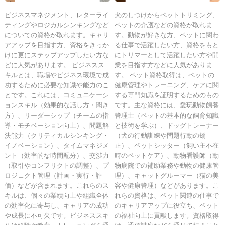
ビジネスマネジメント、レターライ
犬のしつけからペットトリミング、
ティングやロジカルシンキングなど
ペットの介護などの資格が取れま
についての資格が取れます。キャリ
す。動物が好きな方、ペットに関わ
アアップを目指す方、資格をきっか
る仕事で活躍したい方、資格をもと
けに更にステップアップしたい方な
にトリマーとして活躍したい方や開
どに人気があります。 ビジネスス
業を目指す方などに人気がありま
キルとは、職場やビジネス環境で成
す。 ペット資格取得は、ペットの
功するために必要な知識や能力のこ
健康管理やトレーニング、ケアに関
とです。これには、コミュニケーシ
する専門知識を証明するためのもの
ョンスキル（効果的な話し方・聞き
です。主な資格には、愛玩動物飼養
方）、リーダーシップ（チームの指
管理士（ペットの基本的な飼育知識
導・モチベーション向上）、問題解
と技術を学ぶ）、ドッグトレーナー
決能力（クリティカルシンキング・
（犬の行動訓練や問題行動の矯
イノベーション）、タイムマネジメ
正）、ペットシッター（飼い主不在
ント（効率的な時間配分）、交渉力
時のペットケア）、動物看護師（動
（取引やコンフリクトの調整）、プ
物病院での補助業務や動物の健康管
ロジェクト管理（計画・実行・評
理）、キャットグルーマー（猫の美
価）などが含まれます。これらのス
容や健康管理）などがあります。こ
キルは、個々の業績向上や組織全体
れらの資格は、ペット関連の仕事で
の効率化に寄与し、キャリアの成功
のキャリアアップに役立ち、ペット
や成長に不可欠です。ビジネススキ
の福祉向上に貢献します。資格取得