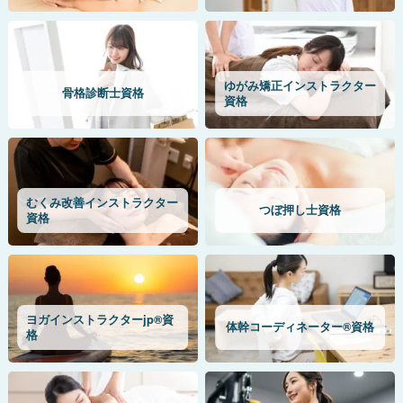
ゆがみ矯正インストラクター
骨格診断士資格
資格
むくみ改善インストラクター
つぼ押し士資格
資格
ヨガインストラクターjp®資
体幹コーディネーター®資格
格