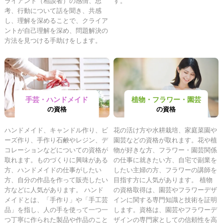
ライアント（相談者）の感情、思
す。
考、行動について話を聞き、共感
し、理解を深めることで、クライア
ントが自己理解を深め、問題解決の
方法を見つける手助けをします。
手芸・ハンドメイド
植物・フラワー・園芸
の資格
の資格
ハンドメイド、キャンドル作り、ビ
花の活け方や水耕栽培、家庭菜園や
ーズ作り、手作り石鹸やレジン、デ
園芸などの資格が取れます。花や植
コレーションなどについての資格が
物が好きな方、フラワー・園芸関係
取れます。ものづくりに興味がある
の仕事に就きたい方、自宅で副業を
方、ハンドメイドの仕事がしたい
したい主婦の方、フラワーの講師を
方、自分の作品を作って販売したい
目指す方に人気があります。 植物
方などに人気があります。 ハンド
の資格取得は、園芸やフラワーデザ
メイドとは、「手作り」や「手工芸
インに関する専門知識と技術を証明
品」を指し、人の手を使って一つ一
します。資格は、園芸やフラワーデ
つ丁寧に作られた製品や作品のこと
ザインの専門家としての信頼性を高