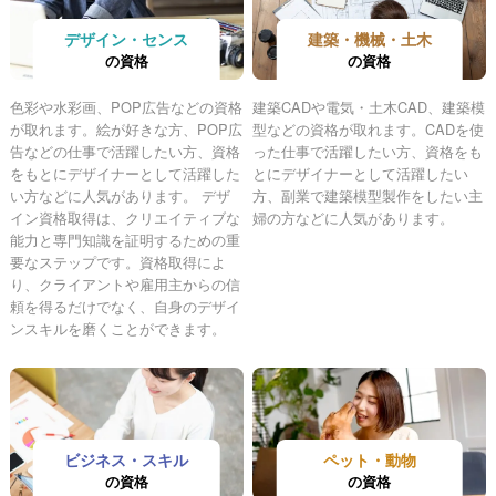
デザイン・センス
建築・機械・土木
の資格
の資格
色彩や水彩画、POP広告などの資格
建築CADや電気・土木CAD、建築模
が取れます。絵が好きな方、POP広
型などの資格が取れます。CADを使
告などの仕事で活躍したい方、資格
った仕事で活躍したい方、資格をも
をもとにデザイナーとして活躍した
とにデザイナーとして活躍したい
い方などに人気があります。 デザ
方、副業で建築模型製作をしたい主
イン資格取得は、クリエイティブな
婦の方などに人気があります。
能力と専門知識を証明するための重
要なステップです。資格取得によ
り、クライアントや雇用主からの信
頼を得るだけでなく、自身のデザイ
ンスキルを磨くことができます。
ビジネス・スキル
ペット・動物
の資格
の資格