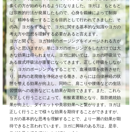
多くの方が始められるようになりました。ヨガは、もともと
は宗教的行法が発展したもので、心身を鍛練によって制御
し、精神を統一することを目的として行われてきました。そ
の為、ヨガをする上で、ヨガに関する基本的な知識やヨガの
考え方や思想を理解する必要があると言えます。
ヨガと聞くと、ヨガ独特のポージングをイメージされる方が
多いと思いますが、単にヨガのポージングをしただけでは大
きな効果は得られません。ヨガに於いては、ヨガの呼吸法で
ある腹式呼吸法が重要になってきます。正しく呼吸をしなが
ら、ヨガのポージングをすることで、血液循環を改善させた
り、体内の老廃物を浄化させる働き、さらには自律神経の状
態を整える効果が向上し、同時に、肩こりや腰痛などの生活
習慣病への改善などにも効果が期待できます。また、これら
を正しく行うことによって、有酸素運動となり、脂肪燃焼効
果が向上し、ダイエットや美容効果へと繋がります。ヨガは
正しく行うことで様々な効果を期待することができますが、
ヨガの基本的な思考を理解することで、より一層の効果が期
待できると言われています。ヨガに興味のある方は、是非、