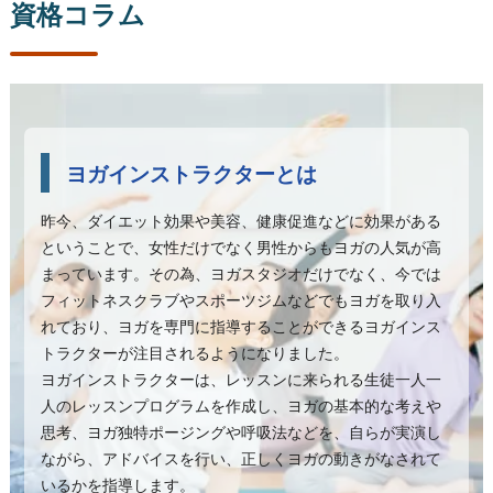
資格コラム
ヨガインストラクターとは
昨今、ダイエット効果や美容、健康促進などに効果がある
ということで、女性だけでなく男性からもヨガの人気が高
まっています。その為、ヨガスタジオだけでなく、今では
フィットネスクラブやスポーツジムなどでもヨガを取り入
れており、ヨガを専門に指導することができるヨガインス
トラクターが注目されるようになりました。
ヨガインストラクターは、レッスンに来られる生徒一人一
人のレッスンプログラムを作成し、ヨガの基本的な考えや
思考、ヨガ独特ポージングや呼吸法などを、自らが実演し
ながら、アドバイスを行い、正しくヨガの動きがなされて
いるかを指導します。