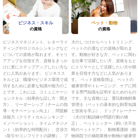
ビジネス・スキル
ペット・動物
の資格
の資格
ビジネスマネジメント、レターライ
犬のしつけからペットトリミング、
ティングやロジカルシンキングなど
ペットの介護などの資格が取れま
についての資格が取れます。キャリ
す。動物が好きな方、ペットに関わ
アアップを目指す方、資格をきっか
る仕事で活躍したい方、資格をもと
けに更にステップアップしたい方な
にトリマーとして活躍したい方や開
どに人気があります。 ビジネスス
業を目指す方などに人気がありま
キルとは、職場やビジネス環境で成
す。 ペット資格取得は、ペットの
功するために必要な知識や能力のこ
健康管理やトレーニング、ケアに関
とです。これには、コミュニケーシ
する専門知識を証明するためのもの
ョンスキル（効果的な話し方・聞き
です。主な資格には、愛玩動物飼養
方）、リーダーシップ（チームの指
管理士（ペットの基本的な飼育知識
導・モチベーション向上）、問題解
と技術を学ぶ）、ドッグトレーナー
決能力（クリティカルシンキング・
（犬の行動訓練や問題行動の矯
イノベーション）、タイムマネジメ
正）、ペットシッター（飼い主不在
ント（効率的な時間配分）、交渉力
時のペットケア）、動物看護師（動
（取引やコンフリクトの調整）、プ
物病院での補助業務や動物の健康管