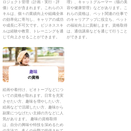
ロジェクト管理（計画・実行・評
理）、キャットグルーマー（猫の美
価）などが含まれます。これらのス
容や健康管理）などがあります。こ
キルは、個々の業績向上や組織全体
れらの資格は、ペット関連の仕事で
の効率化に寄与し、キャリアの成功
のキャリアアップに役立ち、ペット
や成長に不可欠です。ビジネススキ
の福祉向上に貢献します。資格取得
ルは経験や教育、トレーニングを通
は、通信講座などを通じて行うこと
じて向上させることができます。
ができます。
趣味
の資格
絵画や着付け、ビオトープなどにつ
いての資格が取れます。日常を充実
させたい方、趣味を増やしたい方、
絵画などで活躍したい方、趣味から
副業につなげたい主婦の方などに人
気があります。 趣味の資格取得
は、自分の興味や特技を深めるため
の方法で、多くの分野で提供されて