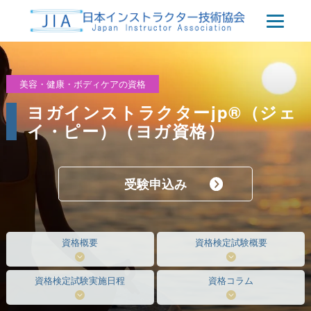
美容・健康・ボディケアの資格
ヨガインストラクターjp®（ジェ
イ・ピー）（ヨガ資格）
受験申込み
資格概要
資格検定試験概要
資格検定試験実施日程
資格コラム