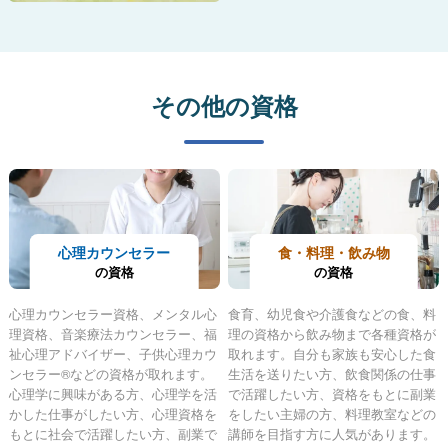
その他の資格
心理カウンセラー
食・料理・飲み物
の資格
の資格
心理カウンセラー資格、メンタル心
食育、幼児食や介護食などの食、料
理資格、音楽療法カウンセラー、福
理の資格から飲み物まで各種資格が
祉心理アドバイザー、子供心理カウ
取れます。自分も家族も安心した食
ンセラー®などの資格が取れます。
生活を送りたい方、飲食関係の仕事
心理学に興味がある方、心理学を活
で活躍したい方、資格をもとに副業
かした仕事がしたい方、心理資格を
をしたい主婦の方、料理教室などの
もとに社会で活躍したい方、副業で
講師を目指す方に人気があります。