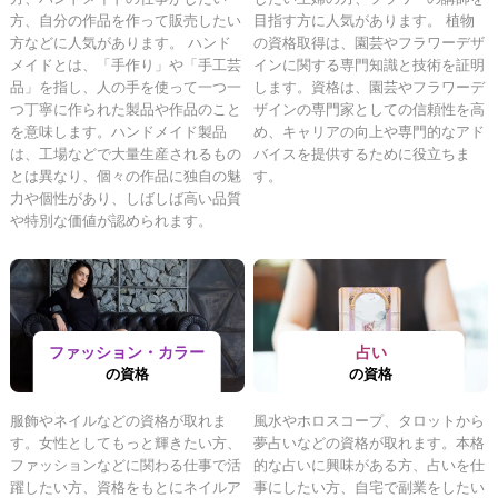
方、自分の作品を作って販売したい
目指す方に人気があります。 植物
方などに人気があります。 ハンド
の資格取得は、園芸やフラワーデザ
メイドとは、「手作り」や「手工芸
インに関する専門知識と技術を証明
品」を指し、人の手を使って一つ一
します。資格は、園芸やフラワーデ
つ丁寧に作られた製品や作品のこと
ザインの専門家としての信頼性を高
を意味します。ハンドメイド製品
め、キャリアの向上や専門的なアド
は、工場などで大量生産されるもの
バイスを提供するために役立ちま
とは異なり、個々の作品に独自の魅
す。
力や個性があり、しばしば高い品質
や特別な価値が認められます。
ファッション・カラー
占い
の資格
の資格
服飾やネイルなどの資格が取れま
風水やホロスコープ、タロットから
す。女性としてもっと輝きたい方、
夢占いなどの資格が取れます。本格
ファッションなどに関わる仕事で活
的な占いに興味がある方、占いを仕
躍したい方、資格をもとにネイルア
事にしたい方、自宅で副業をしたい