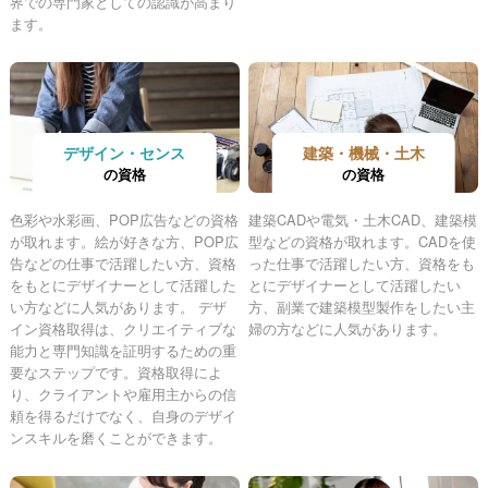
界での専門家としての認識が高まり
ます。
デザイン・センス
建築・機械・土木
の資格
の資格
色彩や水彩画、POP広告などの資格
建築CADや電気・土木CAD、建築模
が取れます。絵が好きな方、POP広
型などの資格が取れます。CADを使
告などの仕事で活躍したい方、資格
った仕事で活躍したい方、資格をも
をもとにデザイナーとして活躍した
とにデザイナーとして活躍したい
い方などに人気があります。 デザ
方、副業で建築模型製作をしたい主
イン資格取得は、クリエイティブな
婦の方などに人気があります。
能力と専門知識を証明するための重
要なステップです。資格取得によ
り、クライアントや雇用主からの信
頼を得るだけでなく、自身のデザイ
ンスキルを磨くことができます。