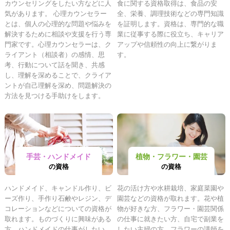
カウンセリングをしたい方などに人
食に関する資格取得は、食品の安
気があります。 心理カウンセラー
全、栄養、調理技術などの専門知識
とは、個人の心理的な問題や悩みを
を証明します。資格は、専門的な職
解決するために相談や支援を行う専
業に従事する際に役立ち、キャリア
門家です。心理カウンセラーは、ク
アップや信頼性の向上に繋がりま
ライアント（相談者）の感情、思
す。
考、行動について話を聞き、共感
し、理解を深めることで、クライア
ントが自己理解を深め、問題解決の
方法を見つける手助けをします。
手芸・ハンドメイド
植物・フラワー・園芸
の資格
の資格
ハンドメイド、キャンドル作り、ビ
花の活け方や水耕栽培、家庭菜園や
ーズ作り、手作り石鹸やレジン、デ
園芸などの資格が取れます。花や植
コレーションなどについての資格が
物が好きな方、フラワー・園芸関係
取れます。ものづくりに興味がある
の仕事に就きたい方、自宅で副業を
方、ハンドメイドの仕事がしたい
したい主婦の方、フラワーの講師を