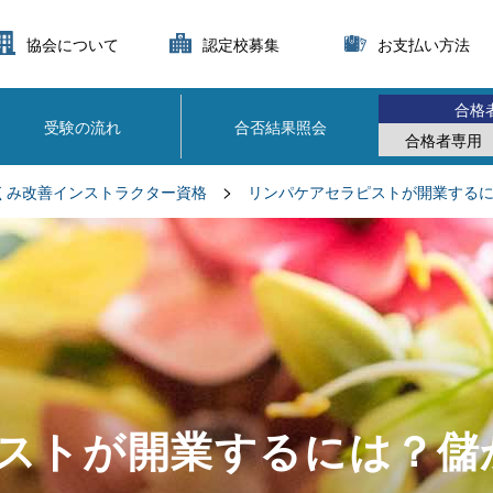
協会について
認定校募集
お支払い方法
合格
受験の流れ
合否結果照会
合格者専用
>
くみ改善インストラクター資格
リンパケアセラピストが開業する
ストが開業するには？儲