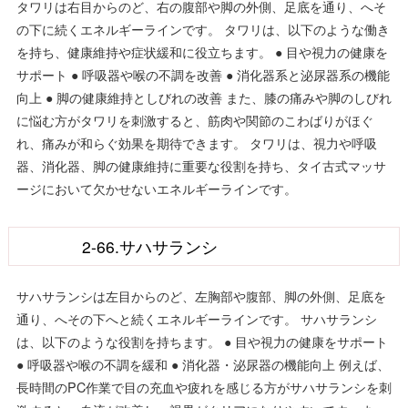
タワリは右目からのど、右の腹部や脚の外側、足底を通り、へそ
の下に続くエネルギーラインです。 タワリは、以下のような働き
を持ち、健康維持や症状緩和に役立ちます。 ● 目や視力の健康を
サポート ● 呼吸器や喉の不調を改善 ● 消化器系と泌尿器系の機能
向上 ● 脚の健康維持としびれの改善 また、膝の痛みや脚のしびれ
に悩む方がタワリを刺激すると、筋肉や関節のこわばりがほぐ
れ、痛みが和らぐ効果を期待できます。 タワリは、視力や呼吸
器、消化器、脚の健康維持に重要な役割を持ち、タイ古式マッサ
ージにおいて欠かせないエネルギーラインです。
2-66.サハサランシ
サハサランシは左目からのど、左胸部や腹部、脚の外側、足底を
通り、へその下へと続くエネルギーラインです。 サハサランシ
は、以下のような役割を持ちます。 ● 目や視力の健康をサポート
● 呼吸器や喉の不調を緩和 ● 消化器・泌尿器の機能向上 例えば、
長時間のPC作業で目の充血や疲れを感じる方がサハサランシを刺