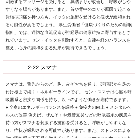
刺激するマッサージを受けると、鼻詰まりが改善し、呼吸がしや
すくなる場合があります。また、首や背中のコリが原因で起こる
緊張型頭痛を持つ方も、イッタの施術を受けると症状が緩和され
る可能性があるでしょう。 厚生労働省「健康づくりのための睡眠
指針」では、適切な血流促進が神経系の健康維持に寄与するとさ
れています。セン・イッタを刺激すると、自律神経のバランスを
整え、心身の調和を図る効果が期待できるでしょう。
2-22.スマナ
スマナは、舌先からのど、胸、みぞおちを通り、頭頂部から足の
付け根まで続くエネルギーラインです。 セン・スマナは心臓や呼
吸器系と密接な関係を持ち、以下のような働きが期待できます。
● 全身のエネルギーバランスを調整 ● 免疫力の向上 ● メンタルヘ
ルスの改善 例えば、ぜんそくや気管支炎などの呼吸器系の疾患を
持つ方がスマナを刺激する施術を受けると、呼吸がしやすくな
り、症状が緩和される可能性があります。また、ストレスによる
胸の圧迫感や不安感を抱えている方も、スマナのマッサージによ