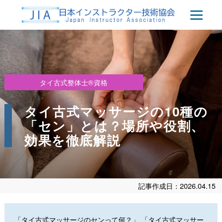
タイ古式整体士®資格
タイ古式マッサージの10種の
「セン」とは？場所や役割、
効果を徹底解説
記事作成日：2026.04.15
「タイ古式マッサージのセンって何？」 「タイ古式マッサー