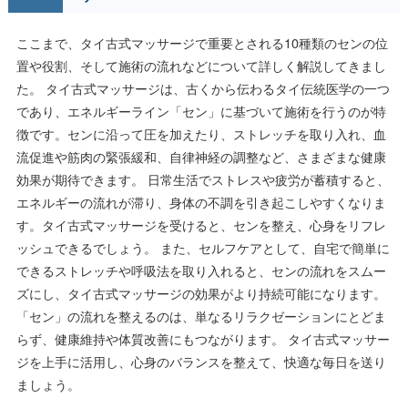
ここまで、タイ古式マッサージで重要とされる10種類のセンの位
置や役割、そして施術の流れなどについて詳しく解説してきまし
た。 タイ古式マッサージは、古くから伝わるタイ伝統医学の一つ
であり、エネルギーライン「セン」に基づいて施術を行うのが特
徴です。センに沿って圧を加えたり、ストレッチを取り入れ、血
流促進や筋肉の緊張緩和、自律神経の調整など、さまざまな健康
効果が期待できます。 日常生活でストレスや疲労が蓄積すると、
エネルギーの流れが滞り、身体の不調を引き起こしやすくなりま
す。タイ古式マッサージを受けると、センを整え、心身をリフレ
ッシュできるでしょう。 また、セルフケアとして、自宅で簡単に
できるストレッチや呼吸法を取り入れると、センの流れをスムー
ズにし、タイ古式マッサージの効果がより持続可能になります。
「セン」の流れを整えるのは、単なるリラクゼーションにとどま
らず、健康維持や体質改善にもつながります。 タイ古式マッサー
ジを上手に活用し、心身のバランスを整えて、快適な毎日を送り
ましょう。