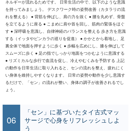
ネルギーが流れるためです。 日常生活の中で、以下のような意識
を持ってみましょう。 デスクワーク時の姿勢改善（カタラリの流
れを整える） ● 背筋を伸ばし、肩の力を抜く ● 腰を丸めず、骨盤
を立てるように座る ● こまめに肩や首を回し、筋肉の緊張をほぐ
す ● 深呼吸を意識し、自律神経のバランスを整える 歩き方を意識
する（イッタやピンカラの巡りを促進） ● かかとから着地し、足
裏全体で地面を押すように歩く ● 歩幅を広めにし、膝を伸ばして
スムーズに歩く ● 足の指でしっかり地面をつかむように意識する
● リズミカルな歩行で血流を促し、冷えやむくみを予防する 上記
の動作を日常生活に取り入れると、センの流れを整え、疲れにく
い身体を維持しやすくなります。 日常の姿勢や動作を少し意識す
るだけで、「セン」の流れが整い、身体の調子が改善されるでし
ょう。
「セン」に基づいたタイ古式マッ
サージで心身をリフレッシュしよ
う