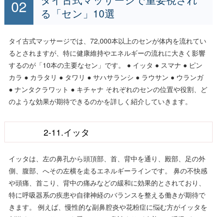
る「セン」10選
タイ古式マッサージでは、72,000本以上のセンが体内を流れてい
るとされますが、特に健康維持やエネルギーの流れに大きく影響
するのが「10本の主要なセン」です。 ● イッタ ● スマナ ● ピン
カラ ● カラタリ ● タワリ ● サハサランシ ● ラウサン ● ウランガ
● ナンタクラワット ● キチャナ それぞれのセンの位置や役割、ど
のような効果が期待できるのかを詳しく紹介していきます。
2-11.イッタ
イッタは、左の鼻孔から頭頂部、首、背中を通り、殿部、足の外
側、腹部、へその左横を走るエネルギーラインです。 鼻の不快感
や頭痛、首こり、背中の痛みなどの緩和に効果的とされており、
特に呼吸器系の疾患や自律神経のバランスを整える働きが期待で
きます。 例えば、慢性的な副鼻腔炎や花粉症に悩む方がイッタを