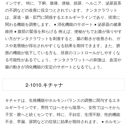
インです。 特に、下痢、腹痛、便秘、頻尿、ヘルニア、泌尿器系
の不調などの改善に役立つとされています。 ナンタクラワット
は、尿道・腸・肛門に関係するエネルギーラインであり、排泄に
関わる機能を調整します。 ● 消化機能のサポート ● 泌尿器の健康
維持 ● 腹部の緊張を和らげる 例えば、便秘がちでお腹が張りやす
い方がナンタクラワットを刺激すると、腸の動きが改善され、ガ
スや老廃物が排出されやすくなる効果を期待できます。また、膀
胱の機能が低下している方も、排尿のコントロールがしやすくな
る可能性があるでしょう。 ナンタクラワットへの刺激は、血流や
腸の動きが消化機能の安定のサポートとなるでしょう。
2-1010.キチャナ
キチャナは、生殖機能やホルモンバランスの調整に関与するエネ
ルギーラインです。男性ではへそから陰茎へ、女性ではへそから
子宮・膣へと続くセンです。特に、不妊症、生理不順、性的機能
不全、早漏、尿閉などの症状に効果が期待されます。 ● ホルモン