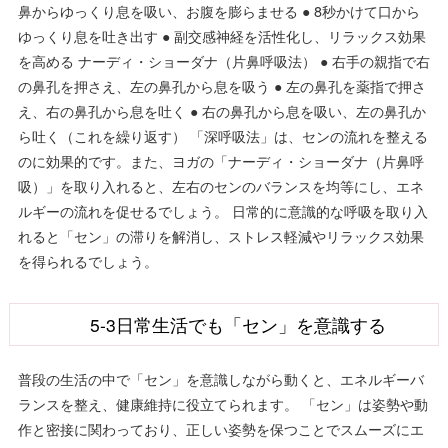
鼻からゆっくり息を吸い、お腹を膨らませる ● 8秒かけて口から
ゆっくり息を吐き出す ● 副交感神経を活性化し、リラックス効果
を高める ナーディ・ショーダナ（片鼻呼吸法） ● 右手の親指で右
の鼻孔を押さえ、左の鼻孔から息を吸う ● 左の鼻孔を薬指で押さ
え、右の鼻孔から息を吐く ● 右の鼻孔から息を吸い、左の鼻孔か
ら吐く（これを繰り返す） 「深呼吸法」は、センの流れを整える
のに効果的です。また、ヨガの「ナーディ・ショーダナ（片鼻呼
吸）」を取り入れると、左右のセンのバランスを均等にし、エネ
ルギーの流れを促せるでしょう。 日常的に意識的な呼吸を取り入
れると「セン」の滞りを解消し、ストレス軽減やリラックス効果
を得られるでしょう。
5-3日常生活でも「セン」を意識する
普段の生活の中で「セン」を意識しながら動くと、エネルギーバ
ランスを整え、健康維持に役立てられます。 「セン」は姿勢や動
作と密接に関わっており、正しい姿勢を保つことでスムーズにエ