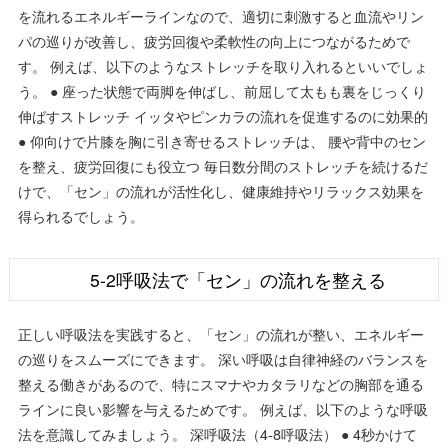
を流れるエネルギーラインなので、適切に刺激すると血流やリン
パの巡りが改善し、疲労回復や柔軟性の向上につながるためで
す。 例えば、以下のようなストレッチを取り入れるといいでしょ
う。 ● 座った状態で両脚を伸ばし、前屈して太もも裏をじっくり
伸ばすストレッチ イッタやピンカラの流れを促進するのに効果的
● 仰向けで片膝を胸に引き寄せるストレッチは、 腰や背中のセン
を整え、疲労回復にも役立つ 毎日数分間のストレッチを続けるだ
けで、「セン」の流れが活性化し、健康維持やリラックス効果を
得られるでしょう。
5-2呼吸法で「セン」の流れを整える
正しい呼吸法を実践すると、「セン」の流れが整い、エネルギー
の巡りをスムーズにできます。 深い呼吸は自律神経のバランスを
整える働きがあるので、特にスマナやカタラリなどの胸部を通る
ラインに良い影響を与えるためです。 例えば、以下のような呼吸
法を意識してみましょう。 深呼吸法（4-8呼吸法） ● 4秒かけて