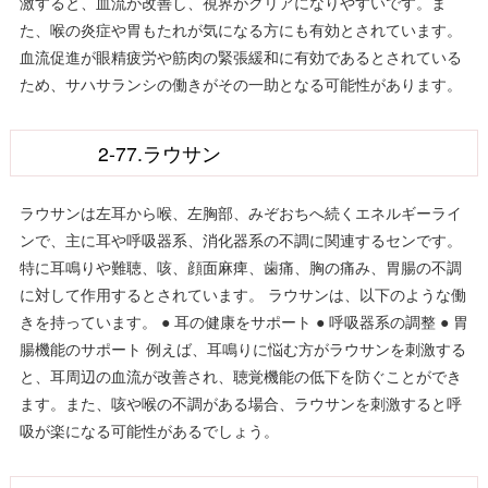
激すると、血流が改善し、視界がクリアになりやすいです。ま
た、喉の炎症や胃もたれが気になる方にも有効とされています。
血流促進が眼精疲労や筋肉の緊張緩和に有効であるとされている
ため、サハサランシの働きがその一助となる可能性があります。
2-77.ラウサン
ラウサンは左耳から喉、左胸部、みぞおちへ続くエネルギーライ
ンで、主に耳や呼吸器系、消化器系の不調に関連するセンです。
特に耳鳴りや難聴、咳、顔面麻痺、歯痛、胸の痛み、胃腸の不調
に対して作用するとされています。 ラウサンは、以下のような働
きを持っています。 ● 耳の健康をサポート ● 呼吸器系の調整 ● 胃
腸機能のサポート 例えば、耳鳴りに悩む方がラウサンを刺激する
と、耳周辺の血流が改善され、聴覚機能の低下を防ぐことができ
ます。また、咳や喉の不調がある場合、ラウサンを刺激すると呼
吸が楽になる可能性があるでしょう。