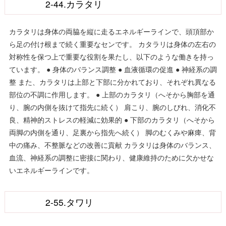
2-44.カラタリ
カラタリは身体の両脇を縦に走るエネルギーラインで、頭頂部か
ら足の付け根まで続く重要なセンです。 カタラリは身体の左右の
対称性を保つ上で重要な役割を果たし、以下のような働きを持っ
ています。 ● 身体のバランス調整 ● 血液循環の促進 ● 神経系の調
整 また、カラタリは上部と下部に分かれており、それぞれ異なる
部位の不調に作用します。 ● 上部のカラタリ（へそから胸部を通
り、腕の内側を抜けて指先に続く） 肩こり、腕のしびれ、消化不
良、精神的ストレスの軽減に効果的 ● 下部のカラタリ（へそから
両脚の内側を通り、足裏から指先へ続く） 脚のむくみや麻痺、背
中の痛み、不整脈などの改善に貢献 カラタリは身体のバランス、
血流、神経系の調整に密接に関わり、健康維持のために欠かせな
いエネルギーラインです。
2-55.タワリ