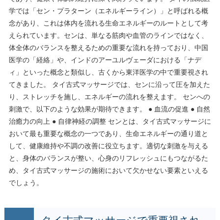
学では「セン・プラターン（エネルギーライン）」と呼ばれる概
念があり、これは体内を流れる生命エネルギーのルートとして考
えられています。センは、単なる筋肉や血管のラインではなく、
体全体のバランスを整えるための重要な流れを持っており、中国
医学の「経絡」や、インドのアーユルヴェーダにおける「ナデ
ィ」といった概念と類似し、古くから東洋医学の中で重要視され
てきました。 タイ古式マッサージでは、センに沿って圧を加えた
り、ストレッチを施し、エネルギーの流れを整えます。 センへの
刺激で、以下のような効果が期待できます。 ● 血流の促進 ● 自然
治癒力の向上 ● 自律神経の調整 センとは、タイ古式マッサージに
おいて最も重要な概念の一つであり、生命エネルギーの通り道と
して、健康維持や不調の改善に役立ちます。適切な刺激を与える
と、身体のバランスが整い、心身のリフレッシュにもつながるた
め、タイ古式マッサージの施術において欠かせない要素といえる
でしょう。
タイ古式マッサージで重要視され