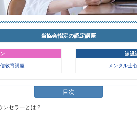
当協会指定の認定講座
パン
諒設
通信教育講座
メンタル士
目次
カウンセラーとは？
務