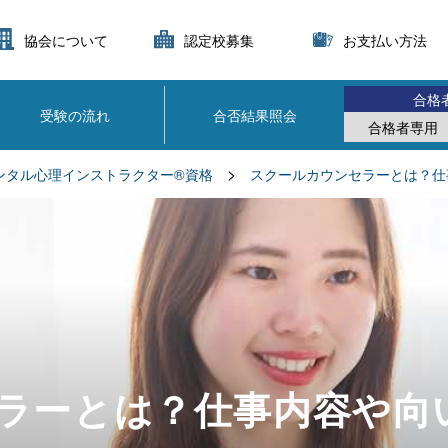
協会について
認定校募集
お支払い方法
合格
受験の流れ
合否結果照会
合格者専用
>
ンタル心理インストラクター®資格
スクールカウンセラーとは？仕
ラーとは？仕事内容や向