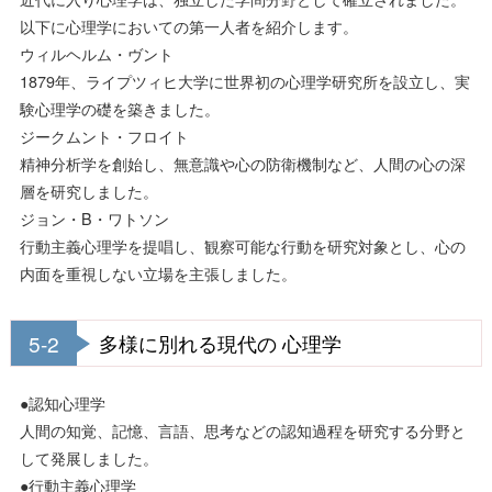
以下に心理学においての第一人者を紹介します。
ウィルヘルム・ヴント
1879年、ライプツィヒ大学に世界初の心理学研究所を設立し、実
験心理学の礎を築きました。
ジークムント・フロイト
精神分析学を創始し、無意識や心の防衛機制など、人間の心の深
層を研究しました。
ジョン・B・ワトソン
行動主義心理学を提唱し、観察可能な行動を研究対象とし、心の
内面を重視しない立場を主張しました。
5-2
多様に別れる現代の 心理学
●認知心理学
人間の知覚、記憶、言語、思考などの認知過程を研究する分野と
して発展しました。
●行動主義心理学