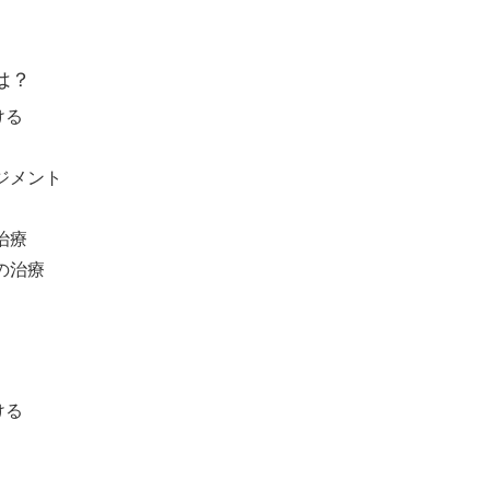
は？
ける
ネジメント
治療
マの治療
ける