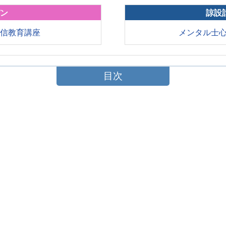
パン
諒設
通信教育講座
メンタル士
目次