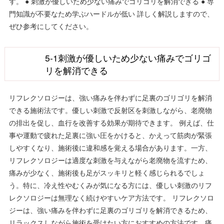
す。 ● 刺激が優しいため少ない痛みでゴリゴリを解消できる ● 専
門知識が不要なため学ぶハードルが低い 詳しく解説しますので、
ぜひ参考にしてください。
5-1刺激が優しいため少ない痛みでゴリゴ
リを解消できる
リフレクソロジーは、強い痛みを伴わずに足裏のゴリゴリを解消
できる施術法です。優しい刺激で反射区を刺激しながら、老廃物
の排出を促し、血行を改善する効果が期待できます。 例えば、仕
事や運動で疲れた足裏に強い圧をかけると、かえって筋肉が緊張
しやすくなり、施術後に違和感を覚える場合があります。一方、
リフレクソロジーは適度な刺激を与えながら老廃物を流すため、
痛みが少なく、施術後も足がスッキリと軽く感じられるでしょ
う。特に、冷え性やむくみが気になる方には、優しい刺激のリフ
レクソロジーは無理なく続けやすいケア方法です。 リフレクソロ
ジーは、強い痛みを伴わずに足裏のゴリゴリを解消できるため、
リラックスしながら施術を受けたい方におすすめの方法です。痛