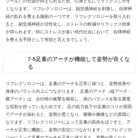
ゾール）の分泌が抑えられるため、心身ともにリラックスしやす
くなります。 リフレクソロジーは、副交感神経を刺激し、自律神
経の乱れを整える施術の一つです。リフレクソロジーを取り入れ
ると、副交感神経が活性化し、ストレスの軽減やリラックス効果
が得られます。特にストレスが多い現代社会において、自律神経
を整える手段として有効と言えるでしょう。
7-5足裏のアーチが機能して姿勢が良くな
る
リフレクソロジーは、足裏のアーチを正常に保つと、姿勢改善や
身体のバランス向上につながります。 足裏のアーチ（縦アーチ・
横アーチ）は、歩行時の衝撃を吸収し、体のバランスを取る重要
な役割を担っているためです。 足の筋力低下や足裏のコリが原因
でアーチが崩れると、姿勢が悪くなり、腰痛や膝痛などの原因に
なります。リフレクソロジーによって足裏の筋肉をほぐすと、ア
ーチが正常に機能し、姿勢の安定につながります。 リフレクソロ
ジーによって足裏のアーチを正常に保てると、姿勢が良くなり、