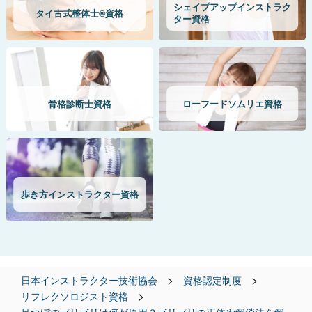
シェイプアップインストラク
タイ古式整体士®資格
ター資格
骨格診断士資格
ローフードソムリエ資格
歩き方インストラクター資格
>
>
日本インストラクター技術協会
資格認定制度
>
リフレクソロジスト資格
足つぼのゴリゴリは何が原因？ゴリゴリの正体や解消法を解