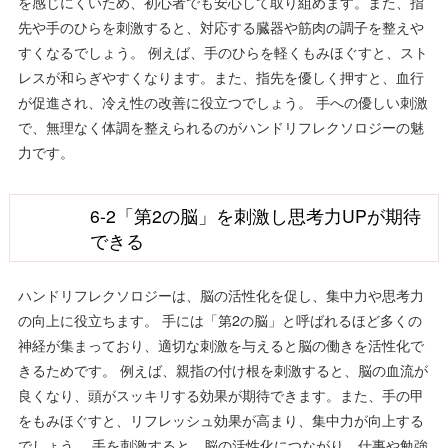
を感じにくいため、初心者でも安心して取り組めます。また、指
先や手のひらを刺激すると、対応する臓器や筋肉の調子を整えや
すくなるでしょう。 例えば、手のひらを軽くもみほぐすと、スト
レスが和らぎやすくなります。また、指先を優しく押すと、血行
が促進され、冷え性の改善に役立つでしょう。 手への優しい刺激
で、無理なく体調を整えられるのがハンドリフレクソロジーの魅
力です。
6-2「第2の脳」を刺激し思考力UPが期待
できる
ハンドリフレクソロジーは、脳の活性化を促し、集中力や思考力
の向上に役立ちます。 手には「第2の脳」と呼ばれるほど多くの
神経が集まっており、適切な刺激を与えると脳の働きを活性化で
きるためです。 例えば、親指の付け根を刺激すると、脳の血流が
良くなり、頭がスッキリする効果が期待できます。また、手の甲
をもみほぐすと、リフレッシュ効果が高まり、集中力が向上する
でしょう。 手を刺激すると、脳の活性化につながり、仕事や勉強