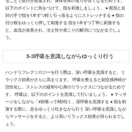
ることで血行が促進され、身体全体の巡りが良くなるためです。
以下のポイントに気をつけて、指を刺激しましょう。 ● 親指と反
対の手で指を1本ずつ軽く引っ張るようにストレッチする ● 指の
付け根をゆっくり押して刺激する 指を1本ずつ丁寧に刺激する
と、血流が改善され、冷え性や肩こりの解消につながるでしょ
う。
5-3呼吸を意識しながらゆっくり行う
ハンドリフレクソロジーを行う際は、深い呼吸を意識すると、リ
ラックス効果がさらに高まります。 呼吸を整えると副交感神経が
活性化し、ストレスの緩和や心身のリラックスにつながるためで
す。 呼吸は、以下のポイントを意識して行いましょう。 ● マッサ
ージをしながら「4秒吸って8秒吐く」深呼吸を意識する ● 指を刺
激する際に、息をゆっくり吐きながら行う 深い呼吸を意識しなが
らマッサージをすると、より高いリラックス効果が得られるでし
ょう。