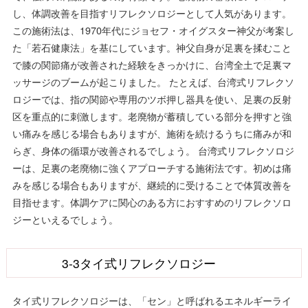
し、体調改善を目指すリフレクソロジーとして人気があります。
この施術法は、1970年代にジョセフ・オイグスター神父が考案し
た「若石健康法」を基にしています。神父自身が足裏を揉むこと
で膝の関節痛が改善された経験をきっかけに、台湾全土で足裏マ
ッサージのブームが起こりました。 たとえば、台湾式リフレクソ
ロジーでは、指の関節や専用のツボ押し器具を使い、足裏の反射
区を重点的に刺激します。老廃物が蓄積している部分を押すと強
い痛みを感じる場合もありますが、施術を続けるうちに痛みが和
らぎ、身体の循環が改善されるでしょう。 台湾式リフレクソロジ
ーは、足裏の老廃物に強くアプローチする施術法です。初めは痛
みを感じる場合もありますが、継続的に受けることで体質改善を
目指せます。体調ケアに関心のある方におすすめのリフレクソロ
ジーといえるでしょう。
3-3タイ式リフレクソロジー
タイ式リフレクソロジーは、「セン」と呼ばれるエネルギーライ