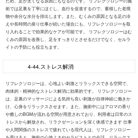
ため、足が太くなる原因にもなるのです。 リフレクソロジーの施
術では足裏を丁寧にほぐし、血行を促進するので、蓄積した老廃
物や余分な水分を排出します。また、むくみの原因となる足の冷
えや長時間の座り仕事が続いた場合にも、リフレクソロジーを取
り入れることで効果的なケアが可能です。 リフレクソロジーはむ
くみの原因を改善し、足をすっきりとさせるだけでなく、セルラ
イトの予防にも役立ちます。
4-44.ストレス解消
リフレクソロジーは、心地よい刺激とリラックスできる空間で、
肉体的・精神的なストレス解消に効果的です。 リフレクソロジー
は、足裏のマッサージによる気持ち良い刺激が自律神経に働きか
け、心身をリラックスさせます。また、施術中にはアロマの香り
や癒しのBGMが流れる空間が用意されており、利用者は日常のス
トレスから解放され、リラクゼーションを深く体感できます 仕事
や人間関係のストレスで疲れている現代人は、リフレクソロジー
を受けると、施術の心地よさやセラピストとの会話、リラックス