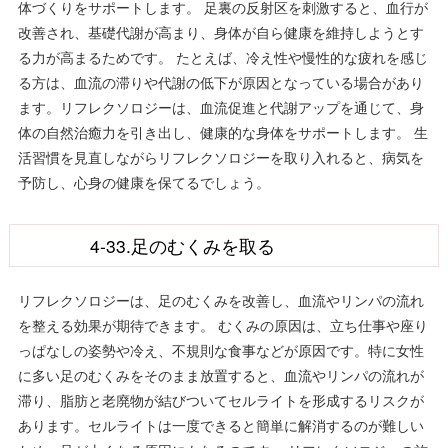
体づくりをサポートします。 足裏の反射区を刺激すると、血行が
改善され、基礎代謝が高まり、身体が自ら健康を維持しようとす
る力が高まるためです。 たとえば、冷え性や慢性的な疲れを感じ
る方は、血流の滞りや代謝の低下が原因となっている場合があり
ます。リフレクソロジーは、血流促進と代謝アップを通じて、身
体の自然治癒力を引き出し、健康的な身体をサポートします。 生
活習慣を見直しながらリフレクソロジーを取り入れると、病気を
予防し、心身の健康を保てるでしょう。
4-33.足のむくみを取る
リフレクソロジーは、足のむくみを改善し、血流やリンパの流れ
を整える効果が期待できます。 むくみの原因は、立ち仕事や座り
っぱなしの姿勢や冷え、不規則な食事などが原因です。特に女性
に多い足のむくみをそのまま放置すると、血流やリンパの流れが
滞り、脂肪と老廃物が結びついてセルライトを形成するリスクが
あります。セルライトは一度できると簡単に解消するのが難しい