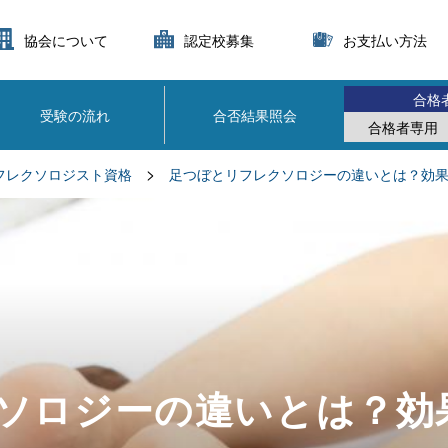
協会について
認定校募集
お支払い方法
合格
受験の流れ
合否結果照会
合格者専用
>
フレクソロジスト資格
足つぼとリフレクソロジーの違いとは？効
ソロジーの違いとは？効