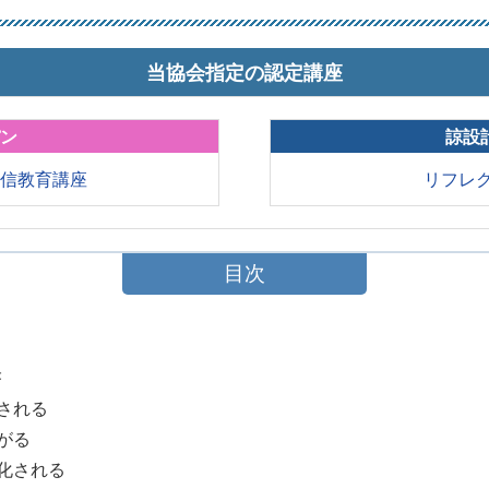
当協会指定の認定講座
パン
諒設
通信教育講座
リフレク
目次
果
善される
ながる
性化される