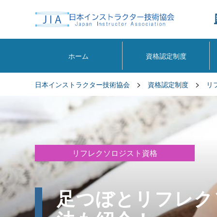
ホーム
資格認定制度
>
>
日本インストラクター技術協会
資格認定制度
リ
リフレクソロジスト資格
足つぼとリフレク