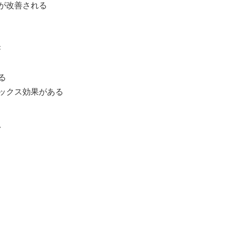
勢が改善される
果
る
リラックス効果がある
い