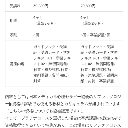
受講料
59,800円
79,800円
6ヶ月
6ヶ月
期間
（最短3ヶ月）
（最短2ヶ月）
添削
5回
5回＋卒業課題1回
ガイドブック・受講
ガイドブック・受講
証・受講カード・学習
証・受講カード・学習
テキスト01・学習テキ
テキスト01・学習テキ
講座内容
スト02・練習問題集/
スト02・練習問題集/
解答・模擬試験/解答・
解答・模擬試験/解
添削課題・質問用紙・
答・添削課題・質問用
封筒
紙・封筒・卒業課題
内容としては日本メディカル心理セラピー協会のリフレクソロジ
ーjp資格の試験でも使える教材とカリキュラムが組まれています
（こちらの資格についても協会認定です）。
そして、プラチナコースを選択した場合は卒業課題の提出のみで
資格取得できるという特典があり、この場合はリフレクソロジス