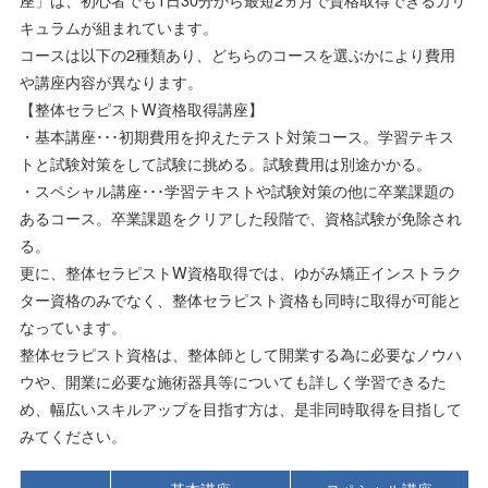
キュラムが組まれています。
コースは以下の2種類あり、どちらのコースを選ぶかにより費用
や講座内容が異なります。
【整体セラピストW資格取得講座】
・基本講座･･･初期費用を抑えたテスト対策コース。学習テキス
トと試験対策をして試験に挑める。試験費用は別途かかる。
・スペシャル講座･･･学習テキストや試験対策の他に卒業課題の
あるコース。卒業課題をクリアした段階で、資格試験が免除され
る。
更に、整体セラピストW資格取得では、ゆがみ矯正インストラク
ター資格のみでなく、整体セラピスト資格も同時に取得が可能と
なっています。
整体セラピスト資格は、整体師として開業する為に必要なノウハ
ウや、開業に必要な施術器具等についても詳しく学習できるた
め、幅広いスキルアップを目指す方は、是非同時取得を目指して
みてください。