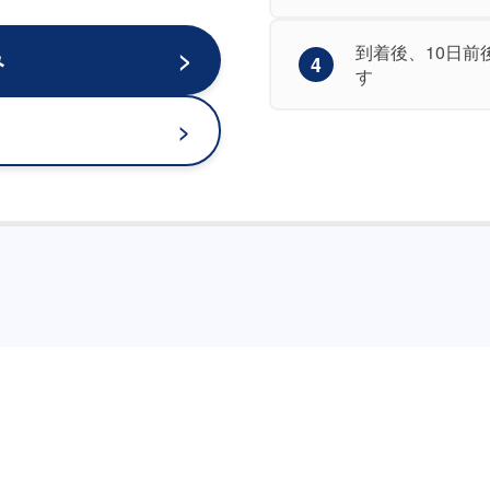
到着後、10日
み
4
す