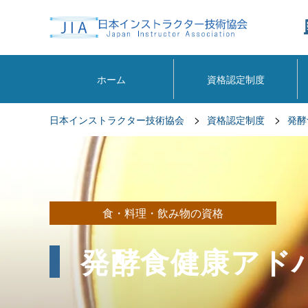
ホーム
資格認定制度
>
>
日本インストラクター技術協会
資格認定制度
発酵
食・料理・飲み物の資格
発酵食健康アド