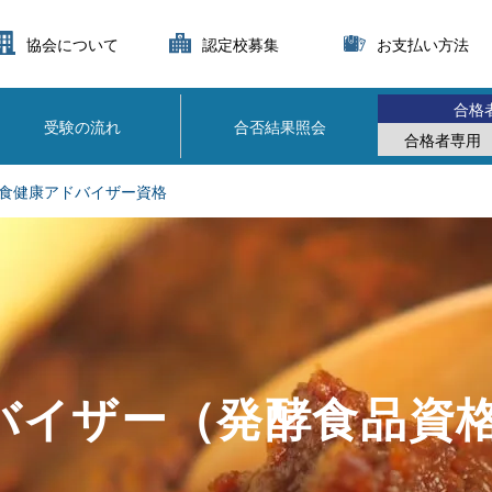
協会について
認定校募集
お支払い方法
合格
受験の流れ
合否結果照会
合格者専用
食健康アドバイザー資格
バイザー（発酵食品資