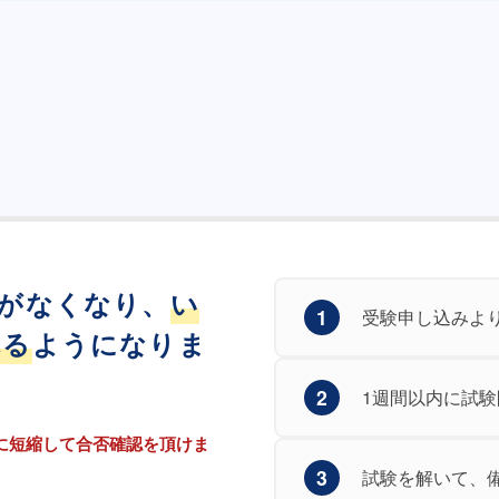
がなくなり、
い
1
受験申し込みよ
れる
ようになりま
2
1週間以内に試
に短縮して合否確認を頂けま
3
試験を解いて、