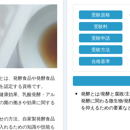
受験資格
受験料
受験申請
受験方法
合格基準
とは、発酵食品や発酵食品
を認定する資格です。
発酵とは/発酵と腐敗/
健康効果、乳酸発酵・アル
発酵に関わる微生物/発
の菌の働きや効果に関する
を抑えるための要素な
せの方法、自家製発酵食品
入れるための知識や技能も