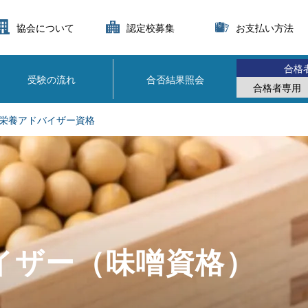
協会について
認定校募集
お支払い方法
合格
受験の流れ
合否結果照会
合格者専用
栄養アドバイザー資格
イザー（味噌資格）