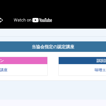
当協会指定の認定講座
パン
諒設
育講座
味噌