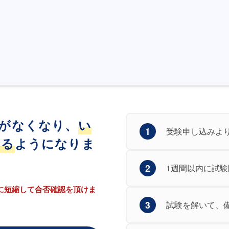
がなくなり、
い
1
受験申し込みよ
れる
ようになりま
2
1週間以内に試
に短縮して合否確認を頂けま
3
試験を解いて、