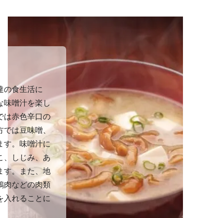
達の食生活に
な味噌汁を楽し
では赤色辛口の
方では豆味噌、
ます。味噌汁に
こ、しじみ、あ
ます。また、地
鶏肉などの肉類
を入れることに