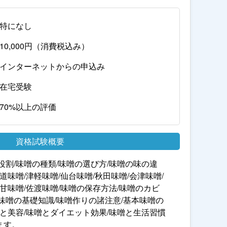
特になし
10,000円（消費税込み）
インターネットからの申込み
在宅受験
70%以上の評価
資格試験概要
役割/味噌の種類/味噌の選び方/味噌の味の違
道味噌/津軽味噌/仙台味噌/秋田味噌/会津味噌/
戸甘味噌/佐渡味噌/味噌の保存方法/味噌のカビ
味噌の基礎知識/味噌作りの諸注意/基本味噌の
噌と美容/味噌とダイエット効果/味噌と生活習慣
ます。