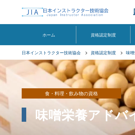
ホーム
資格認定制度
>
>
日本インストラクター技術協会
資格認定制度
味噌
食・料理・飲み物の資格
味噌栄養アドバ