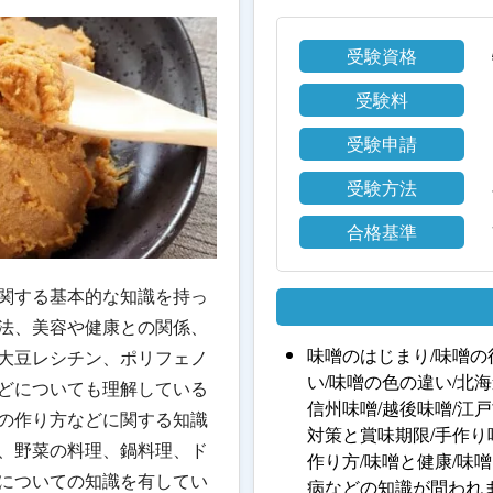
受験資格
受験料
受験申請
受験方法
合格基準
関する基本的な知識を持っ
法、美容や健康との関係、
味噌のはじまり/味噌の
大豆レシチン、ポリフェノ
い/味噌の色の違い/北海
どについても理解している
信州味噌/越後味噌/江
の作り方などに関する知識
対策と賞味期限/手作り
、野菜の料理、鍋料理、ド
作り方/味噌と健康/味
についての知識を有してい
病などの知識が問われ