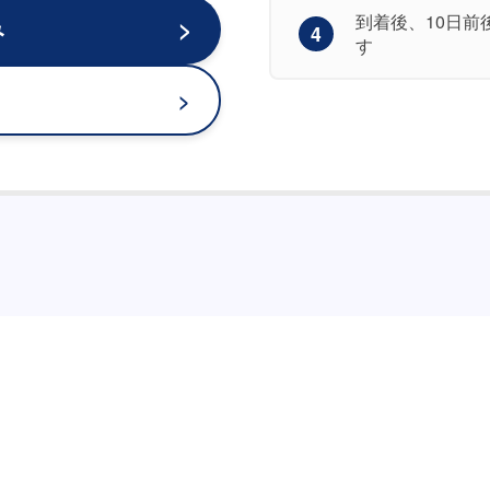
到着後、10日
み
4
す