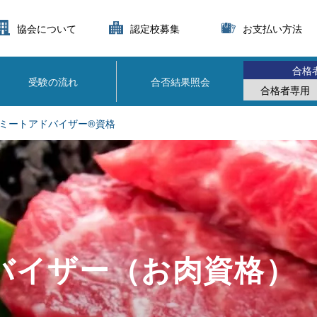
協会について
認定校募集
お支払い方法
合格
受験の流れ
合否結果照会
合格者専用
ミートアドバイザー®資格
バイザー（お肉資格）