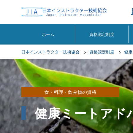
ホーム
資格認定制度
>
>
日本インストラクター技術協会
資格認定制度
健康
食・料理・飲み物の資格
健康ミートアド