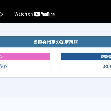
当協会指定の認定講座
パン
諒設
育講座
お