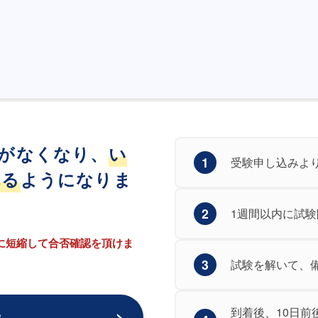
がなくなり、
い
1
受験申し込みよ
れる
ようになりま
2
1週間以内に試
に短縮して合否確認を頂けま
3
試験を解いて、
到着後、10日
み