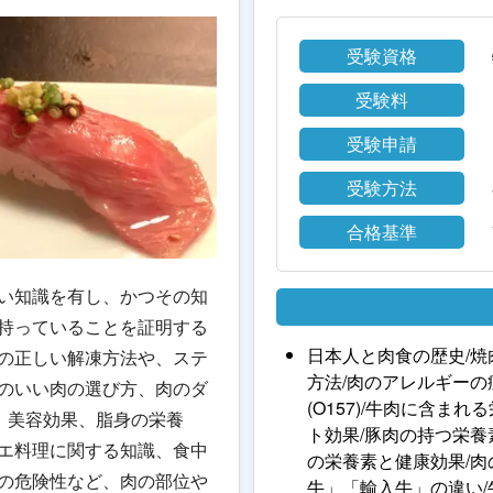
受験資格
受験料
受験申請
受験方法
合格基準
い知識を有し、かつその知
持っていることを証明する
日本人と肉食の歴史/焼
の正しい解凍方法や、ステ
方法/肉のアレルギーの
のいい肉の選び方、肉のダ
(O157)/牛肉に含ま
、美容効果、脂身の栄養
ト効果/豚肉の持つ栄養
エ料理に関する知識、食中
の栄養素と健康効果/肉
の危険性など、肉の部位や
牛」「輸入牛」の違い