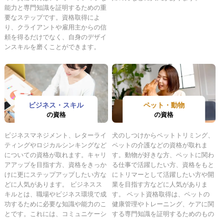
能力と専門知識を証明するための重
要なステップです。資格取得によ
り、クライアントや雇用主からの信
頼を得るだけでなく、自身のデザイ
ンスキルを磨くことができます。
ビジネス・スキル
ペット・動物
の資格
の資格
ビジネスマネジメント、レターライ
犬のしつけからペットトリミング、
ティングやロジカルシンキングなど
ペットの介護などの資格が取れま
についての資格が取れます。キャリ
す。動物が好きな方、ペットに関わ
アアップを目指す方、資格をきっか
る仕事で活躍したい方、資格をもと
けに更にステップアップしたい方な
にトリマーとして活躍したい方や開
どに人気があります。 ビジネスス
業を目指す方などに人気がありま
キルとは、職場やビジネス環境で成
す。 ペット資格取得は、ペットの
功するために必要な知識や能力のこ
健康管理やトレーニング、ケアに関
とです。これには、コミュニケーシ
する専門知識を証明するためのもの