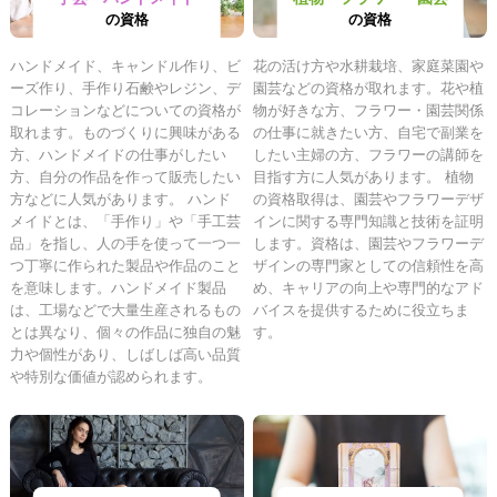
の資格
の資格
ハンドメイド、キャンドル作り、ビ
花の活け方や水耕栽培、家庭菜園や
ーズ作り、手作り石鹸やレジン、デ
園芸などの資格が取れます。花や植
コレーションなどについての資格が
物が好きな方、フラワー・園芸関係
取れます。ものづくりに興味がある
の仕事に就きたい方、自宅で副業を
方、ハンドメイドの仕事がしたい
したい主婦の方、フラワーの講師を
方、自分の作品を作って販売したい
目指す方に人気があります。 植物
方などに人気があります。 ハンド
の資格取得は、園芸やフラワーデザ
メイドとは、「手作り」や「手工芸
インに関する専門知識と技術を証明
品」を指し、人の手を使って一つ一
します。資格は、園芸やフラワーデ
つ丁寧に作られた製品や作品のこと
ザインの専門家としての信頼性を高
を意味します。ハンドメイド製品
め、キャリアの向上や専門的なアド
は、工場などで大量生産されるもの
バイスを提供するために役立ちま
とは異なり、個々の作品に独自の魅
す。
力や個性があり、しばしば高い品質
や特別な価値が認められます。