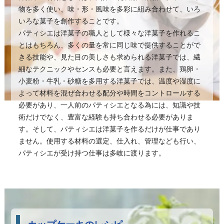
物を多く使い、味・形・風味を多彩に組み合わせて、いろ
いろな菓子を創作することです。
パティシエは洋菓子の職人として様々な洋菓子を作れるこ
とはもちろん、多くの量を常に同じ味で提供することがで
きる技能や、見た目の美しさも求められる洋菓子では、繊
細なテクニックやセンスも必要と言えます。また、鶏卵・
小麦粉・牛乳・砂糖を多用する洋菓子では、温度や湿度に
よって材料を混ぜ合わせる配分や時間をコントロールする
必要があり、一人前のパティシエとなる為には、知識や技
術だけでなく、豊富な経験も持ち合わせる必要がありま
す。そして、パティシエは洋菓子を作るだけが仕事であり
ません。使用する材料の選定、仕入れ、管理なども行い、
パティシエが受け持つ仕事は多岐に渡ります。
カップケーキのレシピ