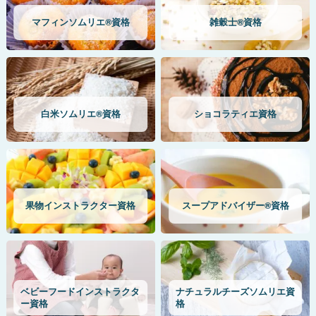
マフィンソムリエ®資格
雑穀士®資格
白米ソムリエ®資格
ショコラティエ資格
果物インストラクター資格
スープアドバイザー®資格
ベビーフードインストラクタ
ナチュラルチーズソムリエ資
ー資格
格