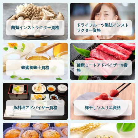
ドライフルーツ製法インスト
菌類インストラクター資格
ラクター資格
健康ミートアドバイザー®資
蜂蜜養蜂士資格
格
魚料理アドバイザー資格
梅干しソムリエ資格