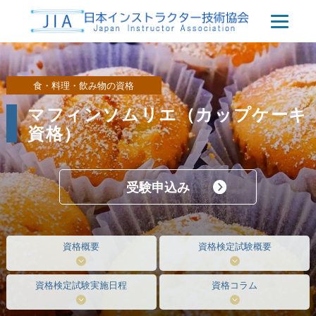
食・料理・飲み物の資格
マフィンソムリエ（カップケーキ
資格）
受験申込み
資格概要
資格検定試験概要
資格検定試験実施日程
資格コラム