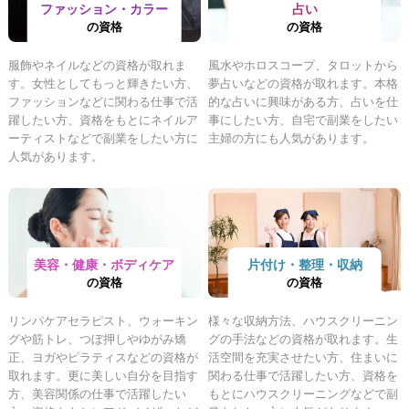
ファッション・カラー
占い
の資格
の資格
服飾やネイルなどの資格が取れま
風水やホロスコープ、タロットから
す。女性としてもっと輝きたい方、
夢占いなどの資格が取れます。本格
ファッションなどに関わる仕事で活
的な占いに興味がある方、占いを仕
躍したい方、資格をもとにネイルア
事にしたい方、自宅で副業をしたい
ーティストなどで副業をしたい方に
主婦の方にも人気があります。
人気があります。
美容・健康・ボディケア
片付け・整理・収納
の資格
の資格
リンパケアセラピスト、ウォーキン
様々な収納方法、ハウスクリーニン
グや筋トレ、つぼ押しやゆがみ矯
グの手法などの資格が取れます。生
正、ヨガやピラティスなどの資格が
活空間を充実させたい方、住まいに
取れます。更に美しい自分を目指す
関わる仕事で活躍したい方、資格を
方、美容関係の仕事で活躍したい
もとにハウスクリーニングなどで副