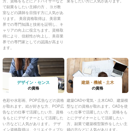
方、資格をもとにアドバイザーなど
業をしたい方に人気があります。
で副業をしたい主婦の方 、ヨガ教
室などの講師を目指す方に人気があ
ります。 美容資格取得は、美容業
界での専門知識と技術を証明し、キ
ャリアの向上に役立ちます。資格取
得により、信頼性が向上し、美容業
界での専門家としての認識が高まり
ます。
デザイン・センス
建築・機械・土木
の資格
の資格
色彩や水彩画、POP広告などの資格
建築CADや電気・土木CAD、建築模
が取れます。絵が好きな方、POP広
型などの資格が取れます。CADを使
告などの仕事で活躍したい方、資格
った仕事で活躍したい方、資格をも
をもとにデザイナーとして活躍した
とにデザイナーとして活躍したい
い方などに人気があります。 デザ
方、副業で建築模型製作をしたい主
イン資格取得は、クリエイティブな
婦の方などに人気があります。