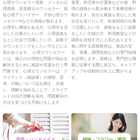
心理カウンセラー資格、メンタル心
食育、幼児食や介護食などの食、料
理資格、音楽療法カウンセラー、福
理の資格から飲み物まで各種資格が
祉心理アドバイザー、子供心理カウ
取れます。自分も家族も安心した食
ンセラー®などの資格が取れます。
生活を送りたい方、飲食関係の仕事
心理学に興味がある方、心理学を活
で活躍したい方、資格をもとに副業
かした仕事がしたい方、心理資格を
をしたい主婦の方、料理教室などの
もとに社会で活躍したい方、副業で
講師を目指す方に人気があります。
カウンセリングをしたい方などに人
食に関する資格取得は、食品の安
気があります。 心理カウンセラー
全、栄養、調理技術などの専門知識
とは、個人の心理的な問題や悩みを
を証明します。資格は、専門的な職
解決するために相談や支援を行う専
業に従事する際に役立ち、キャリア
門家です。心理カウンセラーは、ク
アップや信頼性の向上に繋がりま
ライアント（相談者）の感情、思
す。
考、行動について話を聞き、共感
し、理解を深めることで、クライア
ントが自己理解を深め、問題解決の
方法を見つける手助けをします。
手芸・ハンドメイド
植物・フラワー・園芸