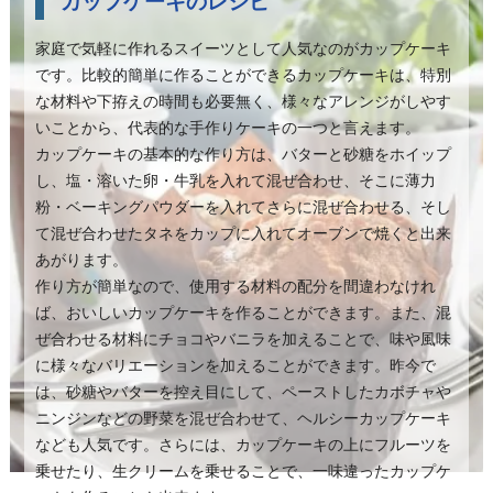
家庭で気軽に作れるスイーツとして人気なのがカップケーキ
です。比較的簡単に作ることができるカップケーキは、特別
な材料や下拵えの時間も必要無く、様々なアレンジがしやす
いことから、代表的な手作りケーキの一つと言えます。
カップケーキの基本的な作り方は、バターと砂糖をホイップ
し、塩・溶いた卵・牛乳を入れて混ぜ合わせ、そこに薄力
粉・ベーキングパウダーを入れてさらに混ぜ合わせる、そし
て混ぜ合わせたタネをカップに入れてオーブンで焼くと出来
あがります。
作り方が簡単なので、使用する材料の配分を間違わなけれ
ば、おいしいカップケーキを作ることができます。また、混
ぜ合わせる材料にチョコやバニラを加えることで、味や風味
に様々なバリエーションを加えることができます。昨今で
は、砂糖やバターを控え目にして、ペーストしたカボチャや
ニンジンなどの野菜を混ぜ合わせて、ヘルシーカップケーキ
なども人気です。さらには、カップケーキの上にフルーツを
乗せたり、生クリームを乗せることで、一味違ったカップケ