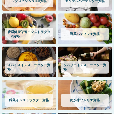
マクロビソムリエ®資格
カクテルバーテンダー資格
管理健康栄養インストラクタ
野菜パティシエ資格
ー®資格
スパイスインストラクター資
ソムリエインストラクター資
格
格
緑茶インストラクター資格
ぬか床ソムリエ資格