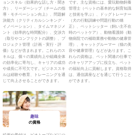
ョンスキル（効果的な話し方・聞き
です。主な資格には、愛玩動物飼養
方）、リーダーシップ（チームの指
管理士（ペットの基本的な飼育知識
導・モチベーション向上）、問題解
と技術を学ぶ）、ドッグトレーナー
決能力（クリティカルシンキング・
（犬の行動訓練や問題行動の矯
イノベーション）、タイムマネジメ
正）、ペットシッター（飼い主不在
ント（効率的な時間配分）、交渉力
時のペットケア）、動物看護師（動
（取引やコンフリクトの調整）、プ
物病院での補助業務や動物の健康管
ロジェクト管理（計画・実行・評
理）、キャットグルーマー（猫の美
価）などが含まれます。これらのス
容や健康管理）などがあります。こ
キルは、個々の業績向上や組織全体
れらの資格は、ペット関連の仕事で
の効率化に寄与し、キャリアの成功
のキャリアアップに役立ち、ペット
や成長に不可欠です。ビジネススキ
の福祉向上に貢献します。資格取得
ルは経験や教育、トレーニングを通
は、通信講座などを通じて行うこと
じて向上させることができます。
ができます。
趣味
の資格
絵画や着付け、ビオトープなどにつ