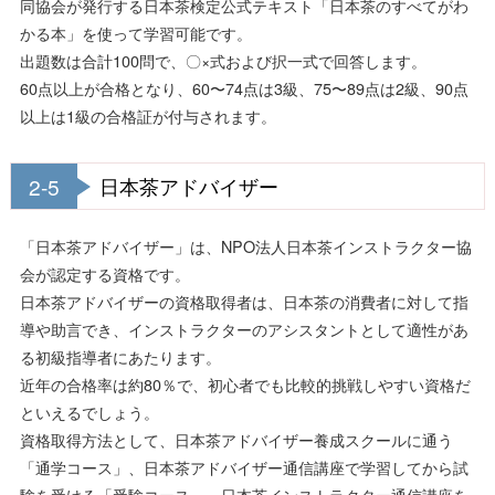
同協会が発行する日本茶検定公式テキスト「日本茶のすべてがわ
かる本」を使って学習可能です。
出題数は合計100問で、〇×式および択一式で回答します。
60点以上が合格となり、60〜74点は3級、75〜89点は2級、90点
以上は1級の合格証が付与されます。
2-5
日本茶アドバイザー
「日本茶アドバイザー」は、NPO法人日本茶インストラクター協
会が認定する資格です。
日本茶アドバイザーの資格取得者は、日本茶の消費者に対して指
導や助言でき、インストラクターのアシスタントとして適性があ
る初級指導者にあたります。
近年の合格率は約80％で、初心者でも比較的挑戦しやすい資格だ
といえるでしょう。
資格取得方法として、日本茶アドバイザー養成スクールに通う
「通学コース」、日本茶アドバイザー通信講座で学習してから試
験を受ける「受験コース」、日本茶インストラクター通信講座を