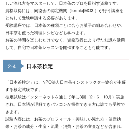
しい淹れ方をマスターして、日本茶のプロを目指す資格です。
資格取得には、同協会の認定機関（formie[MO3]）が行う講座を
とおして受験申請する必要があります。
受験講座では、日本茶の種類ごとに合うお菓子の組み合わせや、
日本茶を使った料理レシピなども学べます。
お茶の時間を楽しむだけでなく、資格取得により得た知識を活用
して、自宅で日本茶レッスンを開催することも可能です。
2-4
日本茶検定
「日本茶検定」は、NPO法人日本茶インストラクター協会が主催
する検定試験です。
検定試験はインターネットを通じて年に3回（2・6・10月）実施
され、日本語が理解できパソコンが操作できる方は誰でも受験で
きます。
試験内容には、お茶のプロフィール・美味しい淹れ方・健康効
果・お茶の成分・生産・流通・消費・お茶の審査などが含まれ、