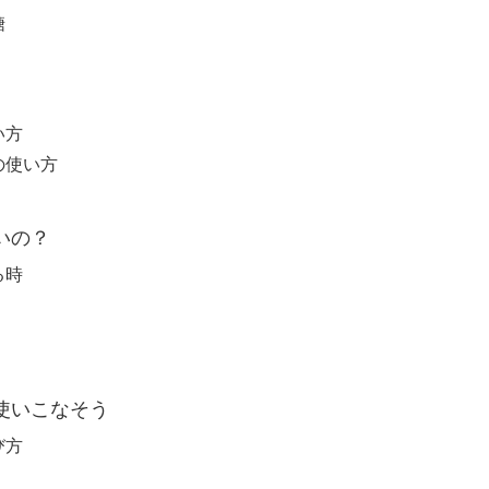
糖
い方
の使い方
いの？
る時
使いこなそう
び方