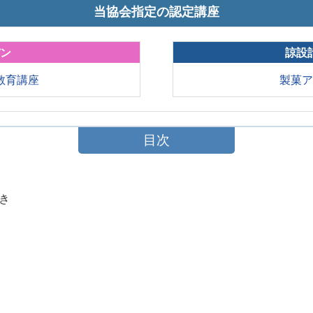
当協会指定の認定講座
パン
諒設
教育講座
製菓
目次
働き