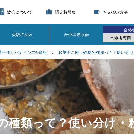
協会について
認定校募集
お支払い方法
合格
受験の流れ
合否結果照会
合格者専用
>
菓子作りパティシエ®資格
お菓子に使う砂糖の種類って？使い分け
の種類って？使い分け・