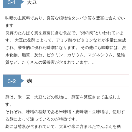
3-1
大豆
味噌の主原料であり、良質な植物性タンパク質を豊富に含んでい
ます
良質のたんぱく質を豊富に含む食品で、“畑の肉”といわれていま
す。 大豆は発酵によって、アミノ酸やビタミンなどが多量に生成
され、栄養的に優れた味噌󠄀になります。 その他にも味噌󠄀には、炭
水化物、脂質、灰分、ビタミン、カリウム、マグネシウム、繊維
質など、たくさんの栄養素が含まれています。。
3-2
麹
麹は、米・麦・大豆などの穀物に、麹菌を繁殖させて生成しま
す。
それぞれ、味噌の種類である米味噌・麦味噌・豆味噌は、使用す
る麹によって違っているのが特徴です。
麹には酵素が含まれていて、大豆や米に含まれたでんぷんを糖