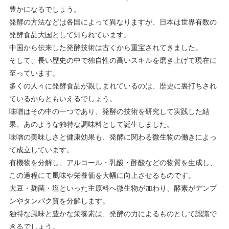
豊かになるでしょう。
発酵の方法などは各国によって異なりますが、日本は世界有数の
発酵食品大国として知られています。
中国から伝来した発酵技術は古くから重宝されてきました。
そして、長い歴史の中で独自性の高いスキルを磨き上げて現在に
至っています。
多くの人々に発酵食品が親しまれているのは、歴史に裏打ちされ
ているからともいえるでしょう。
味噌はその中の一つであり、発酵の技術を研究して実践した結
果、あのような独特な調味料として誕生しました。
味噌の美味しさと健康効果も、発酵に関わる微生物の働きによっ
て成立しています。
有機物を分解し、アルコール・乳酸・酢酸などの物質を生成し、
この過程にて風味や栄養価を大幅に向上させるものです。
大豆・麹菌・塩といった主原料へ微生物が加わり、酵素がデンプ
ンやタンパク質を分解します。
独特な風味と豊かな栄養素は、発酵の力によるものとして認識で
きるでしょう。