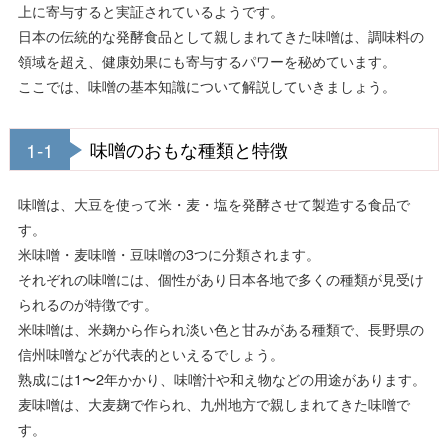
上に寄与すると実証されているようです。
日本の伝統的な発酵食品として親しまれてきた味噌は、調味料の
領域を超え、健康効果にも寄与するパワーを秘めています。
ここでは、味噌の基本知識について解説していきましょう。
1-1
味噌のおもな種類と特徴
味噌は、大豆を使って米・麦・塩を発酵させて製造する食品で
す。
米味噌・麦味噌・豆味噌の3つに分類されます。
それぞれの味噌には、個性があり日本各地で多くの種類が見受け
られるのが特徴です。
米味噌は、米麹から作られ淡い色と甘みがある種類で、長野県の
信州味噌などが代表的といえるでしょう。
熟成には1〜2年かかり、味噌汁や和え物などの用途があります。
麦味噌は、大麦麹で作られ、九州地方で親しまれてきた味噌で
す。