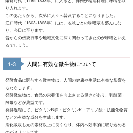
鎌倉時代（1185-1333年）に入ると、禅僧が精進料理に味噌を取
り入れます。
このあたりから、次第に人々へ普及することになりました。
江戸時代（1603-1868年）には、地域ごとの味噌蔵も盛んにな
り、今日に至ります。
昔からの伝統行事や地域文化に深く関わってきたのが味噌といえ
るでしょう。
1-3
人間に有効な微生物について
発酵食品に関与する微生物は、人間の健康や生活に有益な影響を
もたらします。
発酵微生物は、食品の栄養価を向上させる働きがあり、乳酸菌・
酵母などが典型です。
発酵過程にて、ビタミンB群・ビタミンK・アミノ酸・抗酸化物質
などの有益な成分を生成します。
消化吸収も元の素材以上に良くなり、体内へ効率的に取り込める
のがメリットです。