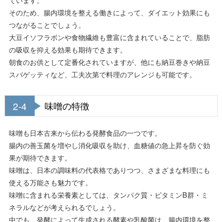
そのため、腸内環境を整える働きによって、ダイエット効果にも
つながることでしょう。
大豆イソフラボンや食物繊維も豊富に含まれていることで、脂肪
の吸収を抑える効果も期待できます。
朝食のお供として定番化されていますが、他にも納豆巻きや納豆
スパゲッティなど、工夫次第で料理のアレンジも可能です。
2-4
味噌の特徴
味噌も日本古来から伝わる発酵食品の一つです。
腸内の善玉菌を増やし消化吸収を助け、血糖値の急上昇を防ぐ効
果が期待できます。
味噌は、日本の調味料の代表格でありつつ、さまざまな料理にも
使える万能さも魅力です。
味噌に含まれる栄養素としては、タンパク質・ビタミンB群・ミ
ネラルなどが考えられるでしょう。
中でも、発酵によって生成される酵素や乳酸菌は、腸内環境を整